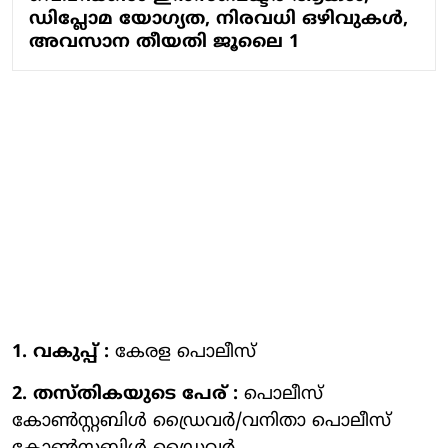
ഡിപ്ലോമ യോഗ്യത, നിരവധി ഒഴിവുകൾ,
അവസാന തീയതി ജൂലൈ 1
1. വകുപ്പ് :
കേരള പൊലീസ്
2. തസ്തികയുടെ പേര് :
പൊലീസ്
കോൺസ്റ്റബിൾ ഡ്രൈവര്‍/വനിതാ പൊലീസ്