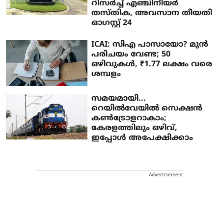
റിസർച്ച് എഞ്ചിനീയർ
തസ്തിക, അവസാന തീയതി
ഓഗസ്റ്റ് 24
ICAI: സിഎ പാസായോ? മുൻ
പരിചയം വേണ്ട; 50
ഒഴിവുകൾ, ₹1.77 ലക്ഷം വരെ
ശമ്പളം
സമയമായി...
റെയിൽവേയിൽ സെക്ഷൻ
കൺട്രോളറാകാം;
കേരളത്തിലും ഒഴിവ്,
ഇപ്പോൾ അപേക്ഷിക്കാം
Advertisement