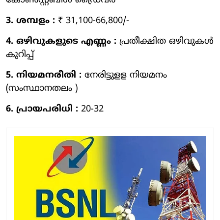
കോണ്‍സ്റ്റബിള്‍ ഡ്രൈവര്‍
3. ശമ്പളം :
₹ 31,100-66,800/-
4. ഒഴിവുകളുടെ എണ്ണം :
പ്രതീക്ഷിത ഒഴിവുകൾ
കുറിപ്പ്
5. നിയമനരീതി :
നേരിട്ടുളള നിയമനം
(സംസ്ഥാനതലം )
6. പ്രായപരിധി :
20-32