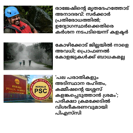
രാജേഷിന്റെ മൃതദേഹത്തോട്
അനാദരവ്: സർക്കാർ
പ്രതിരോധത്തിൽ;
ഉദ്യോഗസ്ഥർക്കെതിരെ
കർശന നടപടിയെന്ന് കളക്ടർ
കോഴിക്കോട് ജില്ലയില്‍ നാളെ
അവധി; പ്രൊഫണല്‍
കോളജുകള്‍ക്ക് ബാധകമല്ല
'പല പരാതികളും
അടിസ്ഥാന രഹിതം,
കമ്മീഷന്റെ യശ്ശസ്
കളങ്കപ്പെടുത്താന്‍ ശ്രമം';
പരീക്ഷാ ക്രമക്കേടില്‍
വിശദീകരണവുമായി
പിഎസ്‌സി