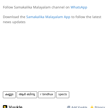
Follow Samakalika Malayalam channel on
WhatsApp
Download the
Samakalika Malayalam App
to follow the latest
news updates
കണ്ണട
ആര്‍ ബിന്ദു
r bindhux
spects