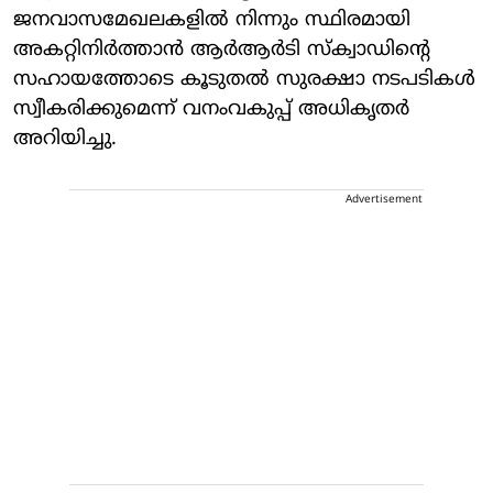
ജനവാസമേഖലകളിൽ നിന്നും സ്ഥിരമായി
അകറ്റിനിർത്താൻ ആർആർടി സ്ക്വാഡിന്റെ
സഹായത്തോടെ കൂടുതൽ സുരക്ഷാ നടപടികൾ
സ്വീകരിക്കുമെന്ന് വനംവകുപ്പ് അധികൃതർ
അറിയിച്ചു.
Advertisement