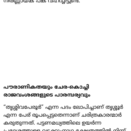
നിർണ്ണായക പങ്ക് വഹിച്ചിട്ടുണ്ട്.
പൗരാണികതയും ചേര-കൊച്ചി
രാജവംശങ്ങളുടെ പാരമ്പര്യവും
“തൃശ്ശിവപേരൂർ” എന്ന പദം ലോപിച്ചാണ് തൃശ്ശൂർ
എന്ന പേര് രൂപപ്പെട്ടതെന്നാണ് ചരിത്രകാരന്മാർ
കരുതുന്നത്. പട്ടണമധ്യത്തിലെ ഉയർന്ന