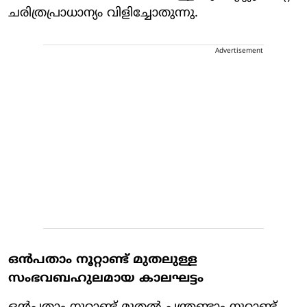
ചരിത്രപ്രാധാന്യം വിളിച്ചോതുന്നു.
Advertisement
ഒൻപതാം നൂറ്റാണ്ട് മുതലുള്ള
സംഭവബഹുലമായ കാലഘട്ടം