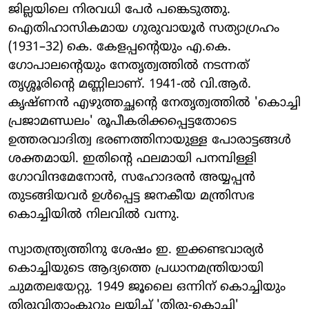
ജില്ലയിലെ നിരവധി പേർ പങ്കെടുത്തു.
ഐതിഹാസികമായ ഗുരുവായൂർ സത്യാഗ്രഹം
(1931–32) കെ. കേളപ്പന്റെയും എ.കെ.
ഗോപാലന്റെയും നേതൃത്വത്തിൽ നടന്നത്
തൃശ്ശൂരിന്റെ മണ്ണിലാണ്. 1941-ൽ വി.ആർ.
കൃഷ്ണൻ എഴുത്തച്ഛന്റെ നേതൃത്വത്തിൽ 'കൊച്ചി
പ്രജാമണ്ഡലം' രൂപീകരിക്കപ്പെട്ടതോടെ
ഉത്തരവാദിത്വ ഭരണത്തിനായുള്ള പോരാട്ടങ്ങൾ
ശക്തമായി. ഇതിന്റെ ഫലമായി പനമ്പിള്ളി
ഗോവിന്ദമേനോൻ, സഹോദരൻ അയ്യപ്പൻ
തുടങ്ങിയവർ ഉൾപ്പെട്ട ജനകീയ മന്ത്രിസഭ
കൊച്ചിയിൽ നിലവിൽ വന്നു.
സ്വാതന്ത്ര്യത്തിനു ശേഷം ഇ. ഇക്കണ്ടവാര്യർ
കൊച്ചിയുടെ ആദ്യത്തെ പ്രധാനമന്ത്രിയായി
ചുമതലയേറ്റു. 1949 ജൂലൈ ഒന്നിന് കൊച്ചിയും
തിരുവിതാംകൂറും ലയിച്ച് 'തിരു-കൊച്ചി'