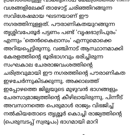
പ്രദേശത്തുള്ള വടക്കുംനാഥ ക്ഷേത്രത്തിൽ നിന്ന്
വശങ്ങളിലേക്ക് താഴോട്ട് ചരിഞ്ഞിറങ്ങുന്ന
സവിശേഷമായ ഘടനയാണ് ഈ
നഗരത്തിനുള്ളത്. പൗരാണികതയുറങ്ങുന്ന
തൃശ്ശിവപേരൂർ പട്ടണം പണ്ട് 'വൃഷഭാദ്രിപുരം'
എന്നും 'തെൻകൈലാസം' എന്നുമൊക്കെ
അറിയപ്പെട്ടിരുന്നു. വഞ്ചിനാട് ആസ്ഥാനമാക്കി
കേരളത്തിന്റെ ഭൂരിഭാഗവും ഭരിച്ചിരുന്ന
സംഘകാല ചേരരാജവംശത്തിന്റെ
ചരിത്രവുമായി ഈ നഗരത്തിന്റെ പൗരാണികത
ഇഴചേർന്നുകിടക്കുന്നു. അക്കാലത്ത്
ഇപ്പോഴത്തെ ജില്ലയുടെ മുഴുവൻ ഭാഗങ്ങളും
ചേരസാമ്രാജ്യത്തിന്റെ കീഴിലായിരുന്നു. പിന്നീട്
അവസാനത്തെ പെരുമാൾ രാജ്യം വിഭജിച്ച്
നൽകിയതോടെ തൃശ്ശൂർ കൊച്ചി രാജ്യത്തിന്റെ
(പെരുമ്പടപ്പ് സ്വരൂപം) ഭാഗമായി മാറി