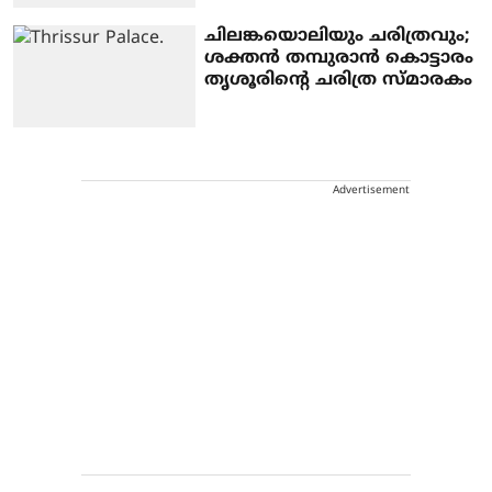
ചിലങ്കയൊലിയും ചരിത്രവും;
ശക്തൻ തമ്പുരാൻ കൊട്ടാരം
തൃശൂരിന്റെ ചരിത്ര സ്മാരകം
Advertisement