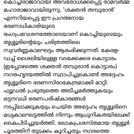
കൊച്ചിരാജാവായി അവരോധിക്കപ്പെട്ട രാമവർമ്മ
മഹാരാജാവായിരുന്നു. 'ശക്തൻ തമ്പുരാൻ'
എന്നറിയപ്പെട്ട ഈ പ്രഗത്ഭനായ
ഭരണാധികാരിയുടെ
രംഗപ്രവേശനത്തോടെയാണ് കൊച്ചിയുടെയും
തൃശ്ശൂരിന്റെയും ചരിത്രത്തിലെ
സുവർണ്ണകാലഘട്ടം ആരംഭിക്കുന്നത്. കേരള-
ഡച്ച് ശൈലിയിലുള്ള വടക്കേക്കര കൊട്ടാരം
(ഇപ്പോഴത്തെ ശക്തൻ തമ്പുരാൻ കൊട്ടാരം)
നഗരഹൃദയത്തിൽ സ്ഥാപിച്ചുകൊണ്ട് അദ്ദേഹം
തൃശ്ശൂരിനെ ഭരണസിരാകേന്ദ്രമാക്കി മാറ്റി.
ഫ്യൂഡൽ പ്രഭുത്വത്തെ അടിച്ചമർത്തുകയും
ഒട്ടനവധി ഭരണപരിഷ്കാരങ്ങൾ
നടപ്പിലാക്കുകയും ചെയ്ത അദ്ദേഹം തൃശ്ശൂരിനെ
മധ്യകാലഘട്ടത്തിൽ നിന്നും ആധുനികതയിലേക്ക്
കൈപിടിച്ചുയർത്തി. ലോകപ്രശസ്തമായ തൃശ്ശൂർ
പൂരത്തിന് തുടക്കം കുറിച്ചതും നഗരത്തെ