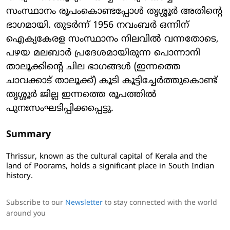
സംസ്ഥാനം രൂപംകൊണ്ടപ്പോൾ തൃശ്ശൂർ അതിന്റെ
ഭാഗമായി. തുടർന്ന് 1956 നവംബർ ഒന്നിന്
ഐക്യകേരള സംസ്ഥാനം നിലവിൽ വന്നതോടെ,
പഴയ മലബാർ പ്രദേശമായിരുന്ന പൊന്നാനി
താലൂക്കിന്റെ ചില ഭാഗങ്ങൾ (ഇന്നത്തെ
ചാവക്കാട് താലൂക്ക്) കൂടി കൂട്ടിച്ചേർത്തുകൊണ്ട്
തൃശ്ശൂർ ജില്ല ഇന്നത്തെ രൂപത്തിൽ
പുനഃസംഘടിപ്പിക്കപ്പെട്ടു.
Summary
Thrissur, known as the cultural capital of Kerala and the
land of Poorams, holds a significant place in South Indian
history.
Subscribe to our
Newsletter
to stay connected with the world
around you