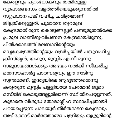
കേരളവും പുറംലോകവും തമ്മിലുള്ള
വ്യാപാരബന്ധം വളർത്തിയെടുക്കുന്നതിൽ
സുപ്രധാന പങ്ക് വഹിച്ച ചരിത്രമാണ്
ജില്ലയ്ക്കുള്ളത്. പുരാതന തുറമുഖ
കേന്ദ്രമായിരുന്ന കൊടുങ്ങല്ലൂർ പണ്ടുമുതൽക്കേ
പ്രമുഖ വാണിജ്യ-വിപണന കേന്ദ്രമായിരുന്നു.
പിൽക്കാലത്ത് മലബാറിന്റെയും
മധ്യകേരളത്തിന്റെയും വളർച്ചയിൽ പങ്കുവഹിച്ച
ക്രിസ്ത്യൻ, യഹൂദ, മുസ്ലിം എന്നീ മൂന്നു
സമുദായങ്ങൾക്കും അഭയം നൽകി സ്വീകരിച്ച
മതസൗഹാർദ്ദ പാരമ്പര്യവും ഈ നാടിനു
സ്വന്തമാണ്. ഇന്ത്യയിലെ ആദ്യത്തേതെന്നു
കരുതുന്ന മുസ്ലിം പള്ളിയായ ചേരമാൻ ജുമാ
മസ്ജിദ് കൊടുങ്ങല്ലൂരിലാണ് സ്ഥിതിചെയ്യുന്നത്.
കൂടാതെ വിശുദ്ധ തോമാശ്ലീഹ സ്ഥാപിച്ചതായി
പറയപ്പെടുന്ന പാലയൂർ തീർത്ഥാടന കേന്ദ്രവും
അഴീക്കോട് മാർത്തോമ്മാ പള്ളിയും തൃശ്ശൂരിന്റെ