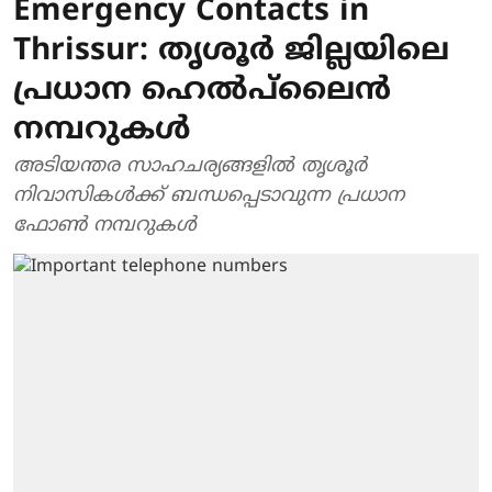
Emergency Contacts in
Thrissur: തൃശൂർ ജില്ലയിലെ
പ്രധാന ഹെൽപ്‌ലൈൻ
നമ്പറുകൾ
അടിയന്തര സാഹചര്യങ്ങളിൽ തൃശൂർ
നിവാസികൾക്ക് ബന്ധപ്പെടാവുന്ന പ്രധാന
ഫോൺ നമ്പറുകൾ