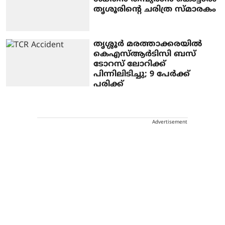
തൃശൂരിന്റെ ചരിത്ര സ്മാരകം
തൃശ്ശൂർ മരത്താക്കരയിൽ
കെഎസ്ആർടിസി ബസ്
ടോറസ് ലോറിക്ക്
പിന്നിലിടിച്ചു; 9 പേർക്ക്
പരിക്ക്
Advertisement