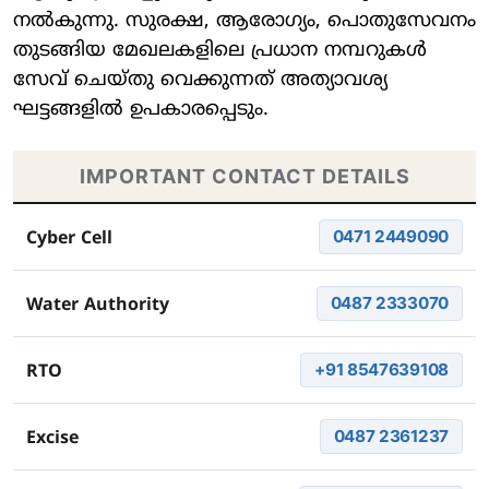
നൽകുന്നു. സുരക്ഷ, ആരോഗ്യം, പൊതുസേവനം
തുടങ്ങിയ മേഖലകളിലെ പ്രധാന നമ്പറുകൾ
സേവ് ചെയ്തു വെക്കുന്നത് അത്യാവശ്യ
ഘട്ടങ്ങളിൽ ഉപകാരപ്പെടും.
IMPORTANT CONTACT DETAILS
0471 2449090
Cyber Cell
0487 2333070
Water Authority
+91 8547639108
RTO
0487 2361237
Excise