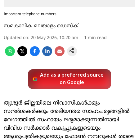
Important telephone numbers
സമകാലിക മലയാളം ഡെസ്ക്
Updated on
:
20 May 2026, 10:20 am
1
min read
Add as a preferred source
on Google
തൃശൂർ ജില്ലയിലെ നിവാസികൾക്കും
സന്ദർശകർക്കും അടിയന്തര സാഹചര്യങ്ങളിൽ
വേഗത്തിൽ സഹായം ലഭ്യമാക്കുന്നതിനായി
വിവിധ സർക്കാർ വകുപ്പുകളുടെയും
ആശുപത്രികളുടെയും ഫോൺ നമ്പറുകൾ താഴെ