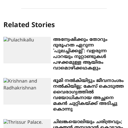
Related Stories
അന്വേഷിക്കും തോറും
ദുരൂഹത ഏറുന്ന
'പുലച്ചിക്കല്ല്': വളരുന്ന
പാറയും നൂറ്റാണ്ടുകൾ
പഴക്കമുള്ള ആയിരം
വാമൊഴിക്കഥകളും
ഭൂമി നൽകിയിട്ടും ജീവനാംശം
നൽകിയില്ല; കേസ് കൊടുത്ത
വൈരാഗ്യത്തിൽ
വയോധികനായ അച്ഛനെ
മകൻ ചുറ്റികയ്ക്ക് അടിച്ചു
കൊന്നു
ചിലങ്കയൊലിയും ചരിത്രവും;
ശക്തൻ തമ്പുരാൻ കൊട്ടാരം