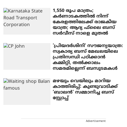
1,550 രൂപ മാത്രം;
കര്‍ണാടകത്തില്‍ നിന്ന്
കേരളത്തിലേക്ക് രാജകീയ
യാത്ര; ആദ്യ ഫ്‌ലൈ ബസ്
സര്‍വീസ് നാളെ മുതല്‍
'പ്രിയദർശിനി' സൗജന്യയാത്ര:
സ്വകാര്യ ബസ് മേഖലയിലെ
പ്രതിസന്ധി പഠിക്കാൻ
കമ്മിറ്റി, തൽക്കാലം
സമരമില്ലെന്ന് ബസുടമകൾ
മഴയും വെയിലും മാറിയ
കാത്തിരിപ്പ്: കുണ്ടുവാടിക്ക്
‘ബാലൻ’ സമ്മാനിച്ച ബസ്
സ്റ്റോപ്പ്
Advertisement