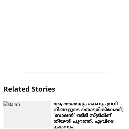
Related Stories
ആ അമ്മയും മകനും ഇനി
നിങ്ങളുടെ തൊട്ടരികിലേക്ക്;
'ബാലൻ' ഒടിടി സ്ട്രീമിങ്
തീയതി പുറത്ത്, എവിടെ
കാണാം