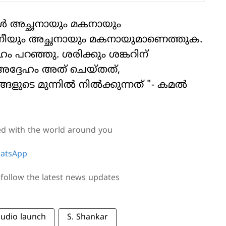
ൾ അച്ഛനായും മകനായും
ൽ നീയും അച്ഛനായും മകനായുമാണെത്തുക.
ം പറഞ്ഞു. ശരിക്കും ശങ്കറിന്
അദ്ദേഹം അത് ചെയ്തത്,
ുടെ മുന്നിൽ നിൽക്കുന്നത് "- കമൽ
ed with the world around you
atsApp
follow the latest news updates
audio launch
S. Shankar