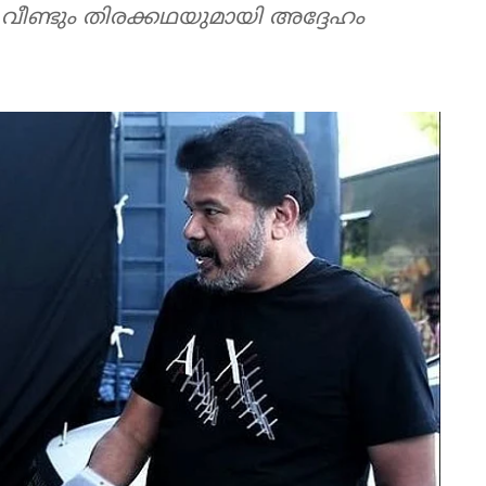
 വീണ്ടും തിരക്കഥയുമായി അദ്ദേഹം