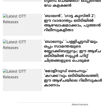
ഗുണം ചെയ്തോ? ഓപ്പണിങ്
ഡേ കളക്ഷൻ
'ബാലൻ', ​'ഗാട്ട കുസ്തി 2';
ഈ വാരാന്ത്യം ഒടിടിയിൽ
ആഘോഷമാക്കാം, പുത്തൻ
റിലീസുകളിതാ
'ബാലനും' 'പള്ളിച്ചട്ടമ്പി'യും
ഒപ്പം സാമന്തയുടെ
ബ്ലോക്ക്ബസ്റ്ററും; ഈ ആഴ്ച
ഒടിടിയിൽ സൂപ്പർ ഹിറ്റ്
ചിത്രങ്ങളുടെ പെരുമഴ
'മോളിവുഡ് ടൈംസും'
'കറക്ക'വും ഒടിടിയിലെത്തി;
ഈ ആഴ്ചയിലെ റിലീസുകൾ
കാണാം
Advertisement