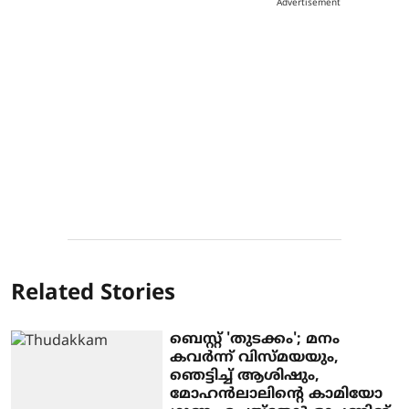
Advertisement
Related Stories
ബെസ്റ്റ് 'തുടക്കം'; മനം
കവർന്ന് വിസ്മയയും,
ഞെട്ടിച്ച് ആശിഷും,
മോഹൻലാലിന്റെ കാമിയോ ​