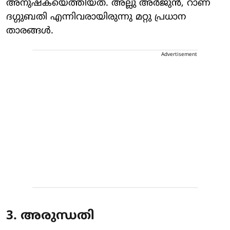
അനുഷ്‌കയെത്തിയത്. അല്ലു അർജുൻ, റാണ
ദഗ്ഗുബതി എന്നിവരായിരുന്നു മറ്റു പ്രധാന
താരങ്ങൾ.
Advertisement
3. അരുന്ധതി