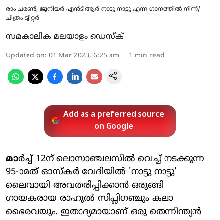
രാം ചരൺ, ജൂനിയർ എൻടിആർ നാട്ടു നാട്ടു എന്ന ​ഗാനത്തിൽ നിന്ന്/
ചിത്രം ട്വിറ്റർ
സമകാലിക മലയാളം ഡെസ്ക്
Updated on
:
01 Mar 2023, 6:25 am
1
min read
Add as a preferred source
on Google
മാ
ർച്ച് 12ന് ലൊസാഞ്ചലസിൽ വെച്ച് നടക്കുന്ന
95-ാമത് ഓസ്‌കർ വേദിയിൽ 'നാട്ടു നാട്ടു'
ലൈവായി അവതരിപ്പിക്കാൻ ഒരുങ്ങി
ഗായകരായ രാഹുൽ സിപ്ലിഗഞ്ചും കലാ
ഭൈരവയും. ഇതാദ്യമായാണ് ഒരു തെന്നിന്ത്യൻ