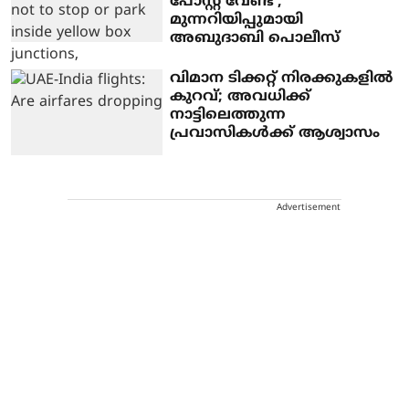
പോസ്റ്റ് വേണ്ട';
മുന്നറിയിപ്പുമായി
അബുദാബി പൊലീസ്
വിമാന ടിക്കറ്റ് നിരക്കുകളില്‍
കുറവ്; അവധിക്ക്
നാട്ടിലെത്തുന്ന
പ്രവാസികള്‍ക്ക് ആശ്വാസം
Advertisement