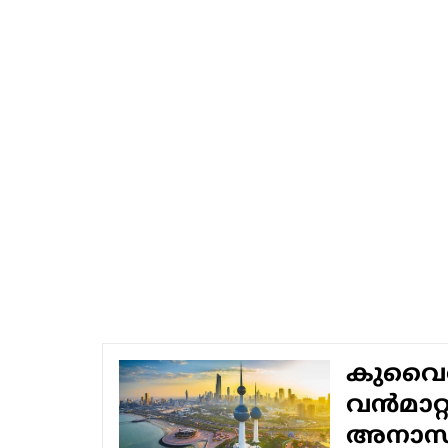
കുവൈത്ത
വന്‍മാ
അനാസ്ഥ