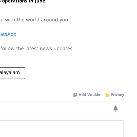
s operations in June
ed with the world around you
atsApp
follow the latest news updates
alayalam