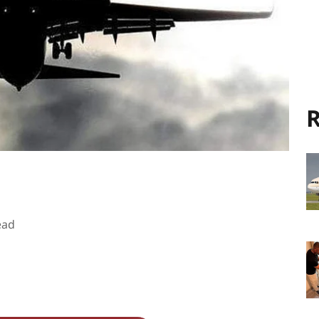
R
ead