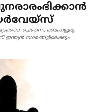
ുനരാരംഭിക്കാന്‍
്‍വേയ്സ്
, മുംബൈ, ചെന്നൈ, ബെംഗളൂരു,
ഇന്ത്യന്‍ നഗരങ്ങളിലേക്കും