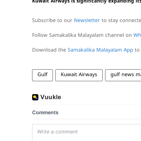
Kuwait Airways is significantly expanding it
Subscribe to our
Newsletter
to stay connect
Follow Samakalika Malayalam channel on
Wh
Download the
Samakalika Malayalam App
to 
Gulf
Kuwait Airways
gulf news m