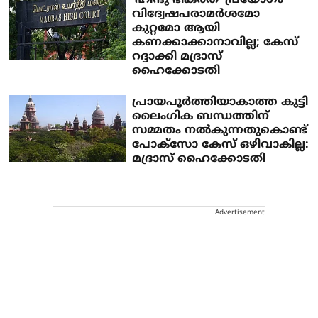
‘ഹിന്ദു ഭീകരത’ പ്രയോ​ഗം
വിദ്വേഷപരാമർശമോ
കുറ്റമോ ആയി
കണക്കാക്കാനാവില്ല; കേസ്
റദ്ദാക്കി മദ്രാസ്
ഹൈക്കോടതി
പ്രായപൂര്‍ത്തിയാകാത്ത കുട്ടി
ലൈംഗിക ബന്ധത്തിന്
സമ്മതം നല്‍കുന്നതുകൊണ്ട്
പോക്‌സോ കേസ് ഒഴിവാകില്ല:
മദ്രാസ് ഹൈക്കോടതി
Advertisement