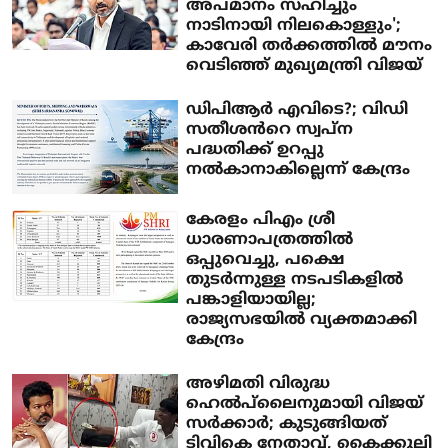
അപമാനം സഹിച്ചും
നാടിനായി നിലകൊള്ളും';
കാവേരി തർക്കത്തിൽ മൗനം
വെടിഞ്ഞ് മുഖ്യമന്ത്രി വിജയ്
ഡിപിആർ എവിടെ?; വിഡി
സതീശൻറെ സ്വപ്ന
പദ്ധതിക്ക് ഉറപ്പു
നൽകാനാകില്ലെന്ന് കേന്ദ്രം
കേരളം പിഎം ശ്രീ
ധാരണാപത്രത്തിൽ
ഒപ്പുവെച്ചു, പക്ഷെ
തുടർന്നുള്ള നടപടികളിൽ
പങ്കാളിയായില്ല;
രാജ്യസഭയിൽ വ്യക്തമാക്കി
കേന്ദ്രം
അഴിമതി വിരുദ്ധ
ഹെല്‍പ്‌ലൈനുമായി വിജയ്
സര്‍ക്കാര്‍; കുടുങ്ങിയത്
ടിവികെ നേതാവ്, കൈക്കൂലി