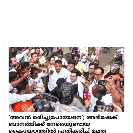
'അവൻ മരിച്ചുപോയേനെ'; അഭിഷേക്
ബാനർജിക്ക് നേരെയുണ്ടായ
കൈയേറ്റത്തിൽ പ്രതികരിച്ച് മമത