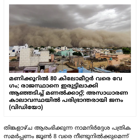
മണിക്കൂറിൽ 80 കിലോമീറ്റർ വരെ വേ​
ഗം; രാജസ്ഥാനെ ഇരുട്ടിലാക്കി
ആഞ്ഞടിച്ച് മണൽക്കാറ്റ്; അസാധാരണ
കാലാവസ്ഥയിൽ പരിഭ്രാന്തരായി ജനം
(വിഡിയോ)
തിങ്കളാഴ്ച ആരംഭിക്കുന്ന നാമനിർദ്ദേശ പത്രിക
സമർപ്പണം ജൂൺ 8 വരെ നീണ്ടുനിൽക്കുമെന്ന്