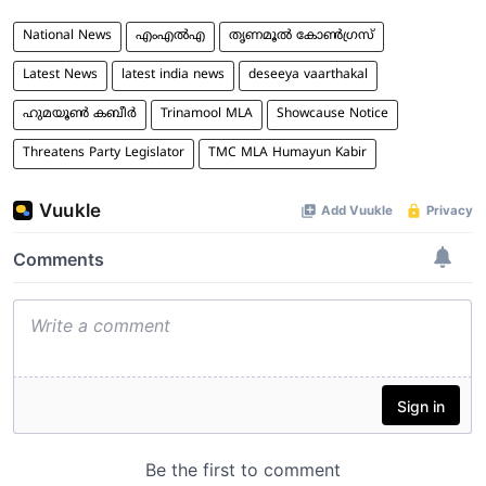
National News
എംഎൽഎ
തൃണമൂൽ കോൺ​ഗ്രസ്
Latest News
latest india news
deseeya vaarthakal
ഹുമയൂൺ കബീർ
Trinamool MLA
Showcause Notice
Threatens Party Legislator
TMC MLA Humayun Kabir