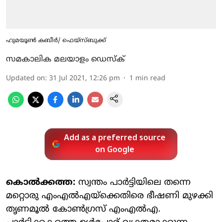
ഹുമയൂൺ കബീർ/ ഫെയ്സ്ബുക്ക്
സമകാലിക മലയാളം ഡെസ്ക്
Updated on
:
31 Jul 2021, 12:26 pm
1
min read
Add as a preferred source
on Google
കൊൽക്കത്ത:
സ്വന്തം പാർട്ടിയിലെ തന്നെ
മറ്റൊരു എംഎൽഎയ്‌ക്കെതിരെ ഭീഷണി മുഴക്കി
തൃണമൂൽ കോൺ​ഗ്രസ് എംഎൽഎ.