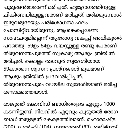
പുരുഷൻമാരാണ് മരിച്ചത്. ഹൃദ്രോഗത്തിനുള്ള
ചികിത്സയിലുള്ളവരാണ് മരിച്ചത്. മരിക്കുമ്പോൾ
ഇരുവരുടേയും പരിശോധനാ ഫലം
പോസിറ്റീവായിരുന്നു. ആശങ്കപ്പെടേണ്ട
സാഹചര്യമില്ലെന്ന് ആരോഗ്യ വകുപ്പ് അധികൃതർ
പറഞ്ഞു. 59ഉം 64ഉം വയസ്സുള്ള രണ്ടു പേരാണ്
തിരുവനന്തപുരത്ത് സ്വകാര്യ ആശുപത്രിയിൽ
മരിച്ചത്. കൊല്ലം തലവൂർ സ്വദേശിയായ
59കാരനെ ശ്വസന പ്രശ്നങ്ങൾ മൂലമാണ്
ആശുപത്രിയിൽ പ്രവേശിപ്പിച്ചത്.
തിരുവനന്തപുരം വഴയില സ്വദേശിയാണ് മരിച്ച
രണ്ടാമത്തെയാൾ.
രാജ്യത്ത് കോവിഡ് ബാധിതരുടെ എണ്ണം 1000
കടന്നിട്ടുണ്ട്. നിലവിൽ ഏറ്റവും കൂടുതൽ രോ​ഗ
ബാധിതരുള്ളത് കേരളത്തിലാണ്. മഹാരാഷ്ട്ര
(209), ഡൽഹി (104), ​ഗുജറാത്ത് (83), തമിഴ്നാട്