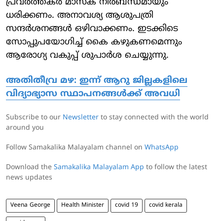
പ്രവർത്തകർ മാസ്ക് നിർബന്ധമായും
ധരിക്കണം. അനാവശ്യ ആശുപത്രി
സന്ദർശനങ്ങൾ ഒഴിവാക്കണം. ഇടക്കിടെ
സോപ്പുപയോ​ഗിച്ച് കൈ കഴുകണമെന്നും
ആരോ​ഗ്യ വകുപ്പ് ശുപാർശ ചെയ്യുന്നു.
അതിതീവ്ര മഴ: ഇന്ന് ആറു ജില്ലകളിലെ
വിദ്യാഭ്യാസ സ്ഥാപനങ്ങള്‍ക്ക് അവധി
Subscribe to our
Newsletter
to stay connected with the world
around you
Follow Samakalika Malayalam channel on
WhatsApp
Download the
Samakalika Malayalam App
to follow the latest
news updates
Veena George
Health Minister
covid 19
covid kerala