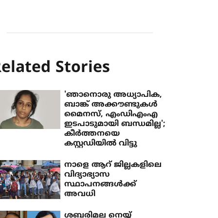
elated Stories
'ഞാനൊരു അധ്യാപിക,
ബാങ്ക് അക്കൗണ്ടുകള്‍
മൈനസ്, എംഡിഎംഎ
ഇടപാടുമായി ബന്ധമില്ല';
കീര്‍ത്തനയെ
കസ്റ്റഡിയില്‍ വിട്ടു
നാളെ ആറ് ജില്ലകളിലെ
വിദ്യാഭ്യാസ
സ്ഥാപനങ്ങള്‍ക്ക്
അവധി
ശബരിമല നെയ്യ്