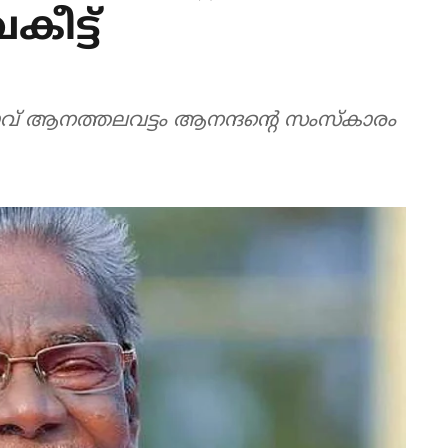
ീട്ട്
താവ് ആനത്തലവട്ടം ആനന്ദന്റെ സംസ്‌കാരം