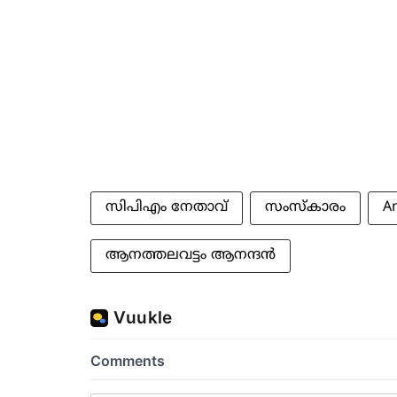
സിപിഎം നേതാവ്
സംസ്‌കാരം
A
ആനത്തലവട്ടം ആനന്ദൻ