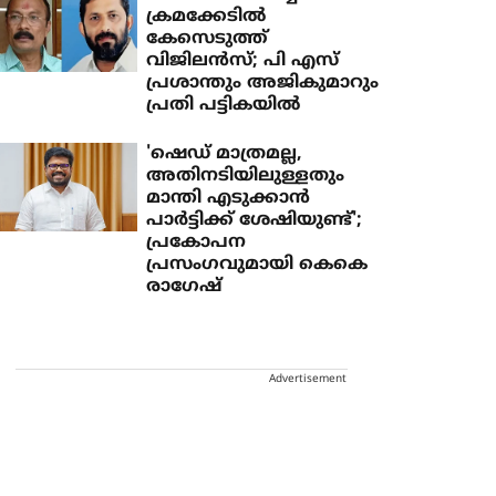
ക്രമക്കേടില്‍
കേസെടുത്ത്
വിജിലന്‍സ്; പി എസ്
പ്രശാന്തും അജികുമാറും
പ്രതി പട്ടികയില്‍
'ഷെഡ് മാത്രമല്ല,
അതിനടിയിലുള്ളതും
മാന്തി എടുക്കാൻ
പാർട്ടിക്ക് ശേഷിയുണ്ട്';
പ്രകോപന
പ്രസംഗവുമായി കെകെ
രാഗേഷ്
Advertisement