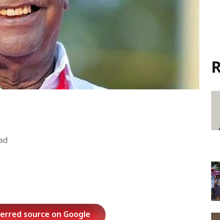
R
ad
ferred source on Google