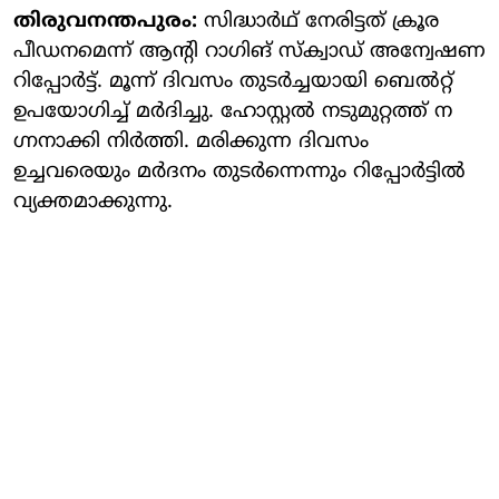
തിരുവനന്തപുരം:
സിദ്ധാർഥ് നേരിട്ടത് ക്രൂര
പീഡനമെന്ന് ആന്റി റാ​ഗിങ് സ്ക്വാഡ് അന്വേഷണ
റിപ്പോർട്ട്. മൂന്ന് ദിവസം തുടർച്ചയായി ബെൽറ്റ്
ഉപയോ​ഗിച്ച് മർദിച്ചു. ഹോസ്റ്റൽ നടുമുറ്റത്ത് ന​
ഗ്നനാക്കി നിർത്തി. മരിക്കുന്ന ​ദിവസം
ഉച്ചവരെയും മർദനം തുടർന്നെന്നും റിപ്പോർട്ടിൽ
വ്യക്തമാക്കുന്നു.