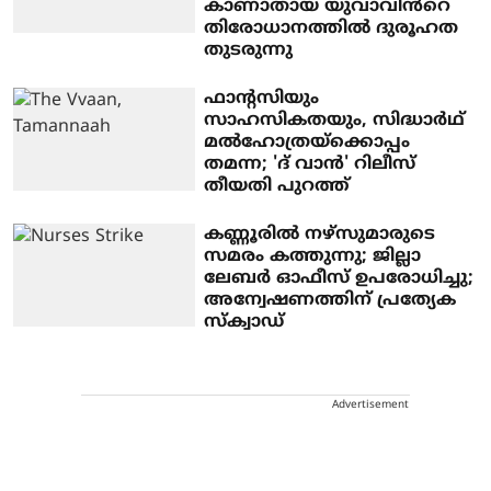
കാണാതായ യുവാവിൻറെ
തിരോധാനത്തിൽ ദുരൂഹത
തുടരുന്നു
ഫാന്റസിയും
സാഹസികതയും, സിദ്ധാർഥ്
മൽഹോത്രയ്ക്കൊപ്പം
തമന്ന; 'ദ് വാൻ' റിലീസ്
തീയതി പുറത്ത്
കണ്ണൂരിൽ നഴ്സുമാരുടെ
സമരം കത്തുന്നു; ജില്ലാ
ലേബർ ഓഫീസ് ഉപരോധിച്ചു;
അന്വേഷണത്തിന് പ്രത്യേക
സ്ക്വാഡ്
Advertisement