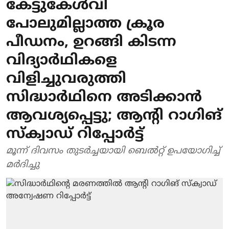
കേട്ടുകേള്‍വി
പോലുമില്ലാത്ത ക്രൂര
പീഡനം, ഉറങ്ങി കിടന്ന
വിദ്യാര്‍ഥികളെ
വിളിച്ചുവരുത്തി
സിദ്ധാര്‍ഥിനെ അടിക്കാന്‍
ആവശ്യപ്പെട്ടു; ആന്റി റാ​ഗിങ്
സ്ക്വാഡ് റിപ്പോര്‍ട്ട്
മൂന്ന് ദിവസം തുടർച്ചയായി ബെൽറ്റ് ഉപയോ​ഗിച്ച്
മർദിച്ചു