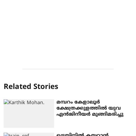
Related Stories
മമ്പറം കേളാലൂർ
ക്ഷേത്രക്കുളത്തിൽ യുവ
എൻജിനീയർ മുങ്ങിമരിച്ചു
ട്രെയിനില്‍ കയറാന്‍