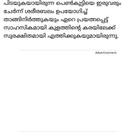
പിടയുകയായിരുന്ന പെൺകുട്ടിയെ ഇരുവരും
ചേർന്ന് ശരീരബലം ഉപയോഗിച്ച്
താങ്ങിനിർത്തുകയും ഏറെ പ്രയത്നപ്പെട്ട്
സാഹസികമായി കുളത്തിന്റെ കരയിലേക്ക്
സുരക്ഷിതമായി എത്തിക്കുകയുമായിരുന്നു.
Advertisement