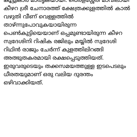
കൂട്ടുകാർ മാതൃകയായി. പെരളശ്ശേരി മാവിലായി
കീഴറ ശ്രീ ചേനാരത്ത് ക്ഷേത്രക്കുളത്തിൽ കാൽ
വഴുതി വീണ് വെള്ളത്തിൽ
താഴ്ന്നുപോവുകയായിരുന്ന
പെൺകുട്ടിയെയാണ് ഒപ്പമുണ്ടായിരുന്ന കീഴറ
സ്വദേശിനി റിഷിക രജിലും മയ്യിൽ സ്വദേശി
റിഥിൻ രാജും ചേർന്ന് കുളത്തിലിറങ്ങി
അത്ഭുതകരമായി രക്ഷപ്പെടുത്തിയത്.
ഇരുവരുടെയും തക്കസമയത്തുള്ള ഇടപെടലും
ധീരതയുമാണ് ഒരു വലിയ ദുരന്തം
ഒഴിവാക്കിയത്.