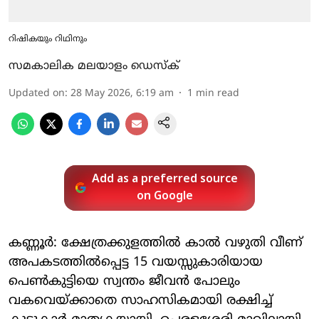
റിഷികയും റിഥിനും
സമകാലിക മലയാളം ഡെസ്ക്
Updated on
:
28 May 2026, 6:19 am
1
min read
Add as a preferred source
on Google
കണ്ണൂർ: ക്ഷേത്രക്കുളത്തിൽ കാൽ വഴുതി വീണ്
അപകടത്തിൽപ്പെട്ട 15 വയസ്സുകാരിയായ
പെൺകുട്ടിയെ സ്വന്തം ജീവൻ പോലും
വകവെയ്ക്കാതെ സാഹസികമായി രക്ഷിച്ച്