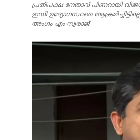
പ്രതിപക്ഷ നേതാവ് പിണറായി വിജയന
ഇഡി ഉദ്യോഗസ്ഥരെ ആക്രമിച്ചിട്ടില്ല
അംഗം എം സ്വരാജ്