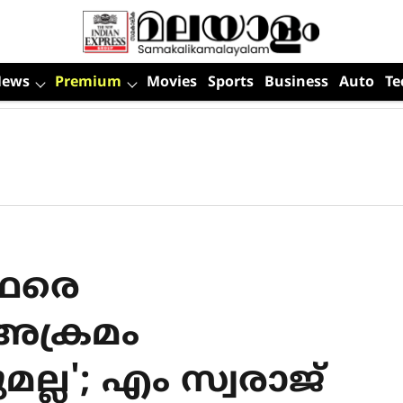
News
Premium
Movies
Sports
Business
Auto
Te
്ഥരെ
, അക്രമം
്ല'; എം സ്വരാജ്