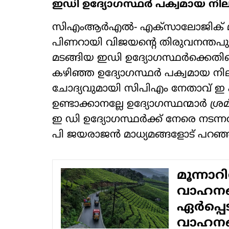
ഇഡി ഉദ്യോഗസ്ഥര്‍ പക്വമായ നി
സിഎംആര്‍എല്‍- എക്സാലോജിക് മാ
പിണറായി വിജയന്റെ തിരുവനന്തപുരത
മടങ്ങിയ ഇഡി ഉദ്യോഗസ്ഥര്‍ക്കെത
കഴിഞ്ഞ ഉദ്യോഗസ്ഥര്‍ പക്വമായ ന
ചോദ്യവുമായി സിപിഎം നേതാവ് ഇ പി
ഉണ്ടാക്കാനല്ലേ ഉദ്യോഗസ്ഥന്മാര്‍ ശ്ര
ഇ ഡി ഉദ്യോഗസ്ഥര്‍ക്ക് നേരെ നടന്
പി ജയരാജന്‍ മാധ്യമങ്ങളോട് പറഞ്
മൂന്നാറ
വാഹനങ്ങ
ഏര്‍പ്പ
വാഹനങ്ങ