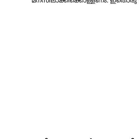
മനസിലാക്കിക്കൊള്ളണം. ഇതൊരു അക