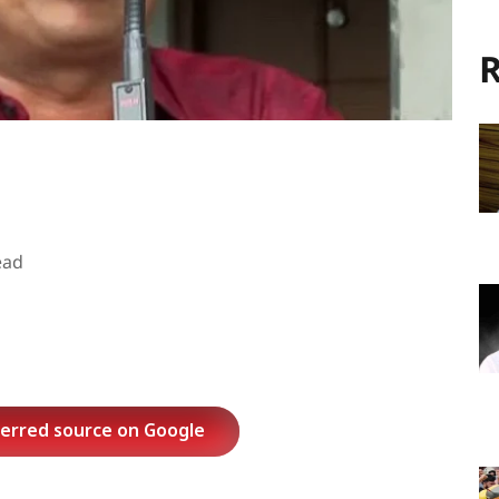
R
ead
ferred source on Google