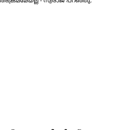
്രമമേയല്ല'- സ്വരാജ് പറഞ്ഞു.