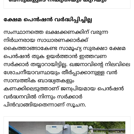
ബസുകളുടെ നികുതിയും കുറയും
ക്ഷേമ പെൻഷൻ വർദ്ധിപ്പിച്ചില്ല
സംസ്ഥാനത്തെ ലക്ഷക്കണക്കിന് വരുന്ന
നിർധനരായ സാധാരണക്കാർക്ക്
കൈത്താങ്ങാകേണ്ട സാമൂഹ്യ സുരക്ഷാ ക്ഷേമ
പെൻഷൻ തുക ഉയർത്താൻ ഇത്തവണ
സർക്കാർ തയ്യാറായിട്ടില്ല. ഖജനാവിന്റെ നിലവിലെ
ശോചനീയാവസ്ഥയും തീർപ്പാക്കാനുള്ള വൻ
സാമ്പത്തിക ബാദ്ധ്യതകളും
കണക്കിലെടുത്താണ് ജനപ്രിയമായ പെൻഷൻ
വർദ്ധനവിൽ നിന്നും സർക്കാർ
പിൻവാങ്ങിയതെന്നാണ് സൂചന.