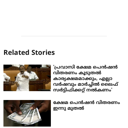
Related Stories
'പ്രവാസി ക്ഷേമ പെൻഷൻ
വിതരണം കൂടുതൽ
കാര്യക്ഷമമാക്കും, എല്ലാ
വർഷവും മാർച്ചിൽ ലൈഫ്
സർട്ടിഫിക്കറ്റ് നൽകണം'
ക്ഷേമ പെൻഷൻ വിതരണം
ഇന്നു മുതൽ