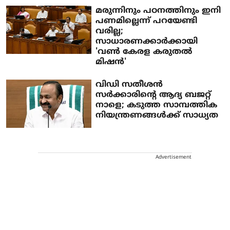
മരുന്നിനും പഠനത്തിനും ഇനി
പണമില്ലെന്ന് പറയേണ്ടി
വരില്ല;
സാധാരണക്കാർക്കായി
'വൺ കേരള കരുതൽ
മിഷൻ'
വിഡി സതീശൻ
സർക്കാരിന്റെ ആദ്യ ബജറ്റ്
നാളെ; കടുത്ത സാമ്പത്തിക
നിയന്ത്രണങ്ങൾക്ക് സാധ്യത
Advertisement