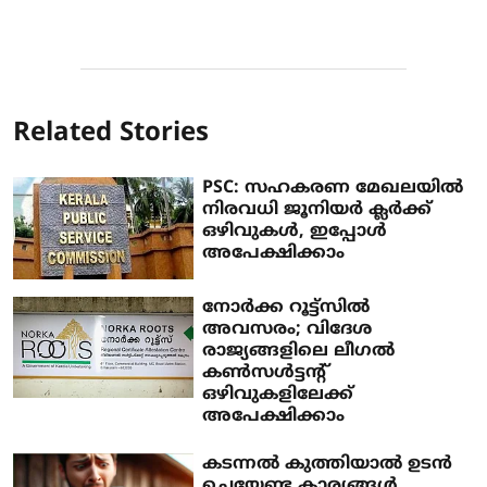
Related Stories
PSC: സഹകരണ മേഖലയിൽ
നിരവധി ജൂനിയർ ക്ലർക്ക്
ഒഴിവുകൾ, ഇപ്പോൾ
അപേക്ഷിക്കാം
നോർക്ക റൂട്ട്സിൽ
അവസരം; വിദേശ
രാജ്യങ്ങളിലെ ലീഗൽ
കൺസൾട്ടന്റ്
ഒഴിവുകളിലേക്ക്
അപേക്ഷിക്കാം
കടന്നൽ കുത്തിയാൽ ഉടൻ
ചെയ്യേണ്ട കാര്യങ്ങൾ