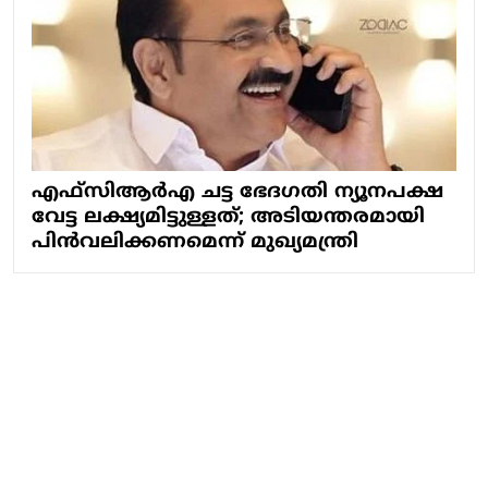
എഫ്‌‌സിആർഎ ചട്ട ഭേദഗതി ന്യൂനപക്ഷ
വേട്ട ലക്ഷ്യമിട്ടുള്ളത്; അടിയന്തരമായി
പിൻവലിക്കണമെന്ന് മുഖ്യമന്ത്രി