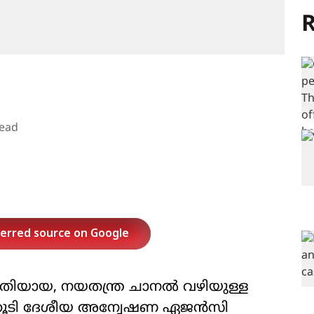
R
read
ferred source on Google
പ്രതിയായ, നയതന്ത്ര ചാനല്‍ വഴിയുള്ള
ക്കൂടി ദേശീയ അന്വേഷണ ഏജന്‍സി