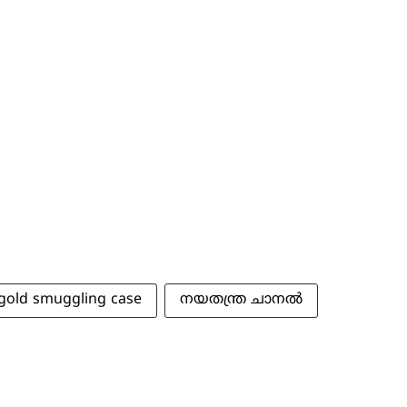
gold smuggling case
നയതന്ത്ര ചാനല്‍