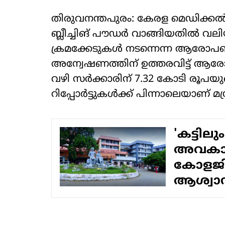
തിരുവനന്തപുരം: കേരള മെഡിക്കൽ
ബ്ലീച്ചിങ് പൗഡർ വാങ്ങിയതിൽ വലി
ക്രമക്കേടുകൾ നടന്നെന്ന ആരോപ
അന്വേഷണത്തിന് ഉത്തരവിട്ട് ആര
വഴി സർക്കാരിന് 7.32 കോടി രൂപയുട
റിപ്പോർട്ടുകൾക്ക് പിന്നാലെയാണ് മന
'കട്ടി
അവകാശം
കോളജില
ആശ്വാസ