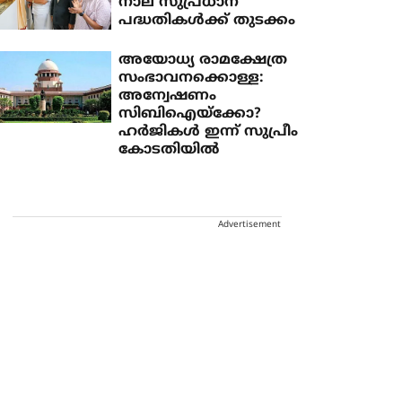
നാല് സുപ്രധാന
പദ്ധതികള്‍ക്ക് തുടക്കം
അയോധ്യ രാമക്ഷേത്ര
സംഭാവനക്കൊള്ള:
അന്വേഷണം
സിബിഐയ്‌ക്കോ?
ഹർജികൾ ഇന്ന് സുപ്രീം
കോടതിയിൽ
Advertisement