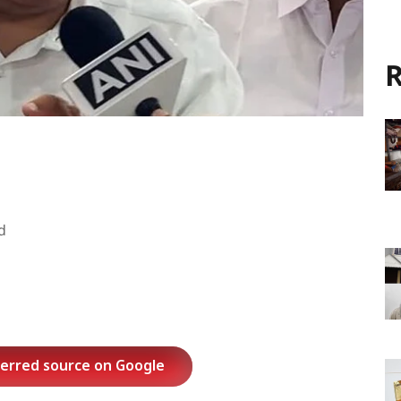
R
d
ferred source on Google