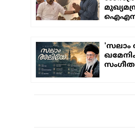
മുഖ്യമന
ഐഎസ്ആര
'സലാം 
ഖമേനിക
സംഗീതാര