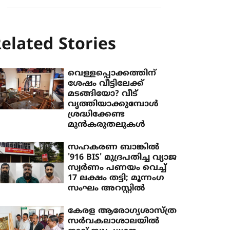
elated Stories
വെള്ളപ്പൊക്കത്തിന്
ശേഷം വീട്ടിലേക്ക്
മടങ്ങിയോ? വീട്
വൃത്തിയാക്കുമ്പോൾ
ശ്രദ്ധിക്കേണ്ട
മുൻകരുതലുകൾ
സഹകരണ ബാങ്കിൽ
'916 BIS' മുദ്രപതിച്ച വ്യാജ
സ്വർണം പണയം വെച്ച്
17 ലക്ഷം തട്ടി; മൂന്നംഗ
സംഘം അറസ്റ്റിൽ
കേരള ആരോഗ്യശാസ്ത്ര
സര്‍വകലാശാലയില്‍