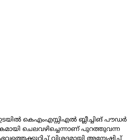
ും ഇടയിൽ കെഎംഎസ്സിഎൽ ബ്ലീച്ചിങ് പൗഡർ
ായി ചെലവഴിച്ചെന്നാണ് പുറത്തുവന്ന
സംഭവത്തെക്കുറിച്ച് വിശദമായി അന്വേഷിച്ച്