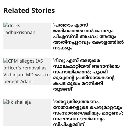
Related Stories
'പത്താം ക്ലാസ്
ജയിക്കാത്തവന്‍ പോലും
പിഎസ്‌സി അംഗം; അതും
അതിനപ്പുറവും കേരളത്തില്‍
നടക്കും'
'ദിവ്യ എസ് അയ്യരെ
സ്ഥലംമാറ്റിയത് അദാനിയെ
സഹായിക്കാന്‍; പൂക്കി
മുഖ്യന്റെ പ്രതിനായകന്റെ
കപട മുഖം മറനീക്കി
തുടങ്ങി'
'തെറ്റുതിരുത്തണം,
നേതാക്കളുടെ പെരുമാറ്റവും
സംസാരശൈലിയും മാറ്റണം';
സംഘടനാ ദൗര്‍ബല്യം
സിപിഎമ്മിന്