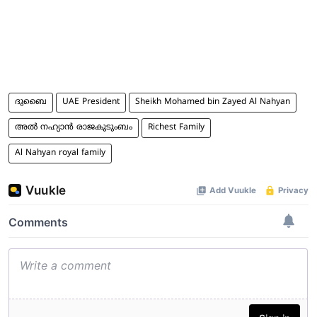
ദുബൈ
UAE President
Sheikh Mohamed bin Zayed Al Nahyan
അൽ നഹ്യാൻ രാജകുടുംബം
Richest Family
Al Nahyan royal family