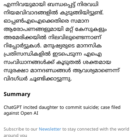
എന്നിവയുമായി ബന്ധപ്പെട്ട് നിരവധി
നിയമവിവാദങ്ങളില്‍ കുടുങ്ങിയിട്ടുണ്ട്.
ഓപ്പണ്‍എഐക്കെതിരെ സമാന
ആരോപണങ്ങളുമായി മറ്റ് കേസുകളും
അമേരിക്കയില്‍ നിലവിലുണ്ടെന്നാണ്
റിപ്പോര്‍ട്ടുകള്‍. മനുഷ്യരുടെ മാനസിക
പ്രതിസന്ധികളില്‍ ഇടപെടുന്ന എഐ
സംവിധാനങ്ങള്‍ക്ക് കൂടുതല്‍ ശക്തമായ
സുരക്ഷാ മാനദണ്ഡങ്ങള്‍ ആവശ്യമാണെന്ന്
വിദഗ്ധര്‍ ചൂണ്ടിക്കാട്ടുന്നു.
Summary
ChatGPT incited daughter to commit suicide; case filed
against Open AI
Subscribe to our
Newsletter
to stay connected with the world
around you