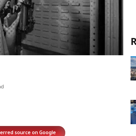
R
ad
ferred source on Google