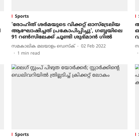
Sports
'രോഹിത് ശര്‍മയുടെ വിക്കറ്റ് ഓസ്‌ട്രേലിയ
ആ
ി
ആഘോഷിച്ചത് പ്രകോപിപ്പിച്ചു', ഗബ്ബയിലെ
ഓ
91 റണ്‍സിലേക്ക്‌ ചൂണ്ടി ശുഭ്മാന്‍ ഗില്‍
വ
സമകാലിക മലയാളം ഡെസ്ക്
02 Feb 2022
സ
1
min read
Sports