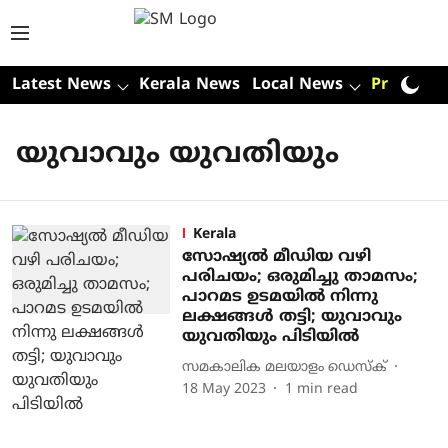
Latest News
Kerala News
Local News
Premium
യുവാവും യുവതിയും
Kerala
സോഷ്യൽ മീഡിയ വഴി
പരിചയം; ഒരുമിച്ചു താമസം;
പാറമട ഉടമയിൽ നിന്നു
ലക്ഷങ്ങൾ തട്ടി; യുവാവും
യുവതിയും പിടിയിൽ
സമകാലിക മലയാളം ഡെസ്ക്
18 May 2023
1
min read