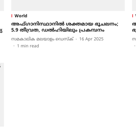
World
അഫ്​ഗാനിസ്ഥാനിൽ ശക്തമായ ഭൂചലനം;
അ
യ
5.9 തീവ്രത, ഡൽഹിയിലും പ്രകമ്പനം
ഭ
സമകാലിക മലയാളം ഡെസ്ക്
16 Apr 2025
സ
1
min read