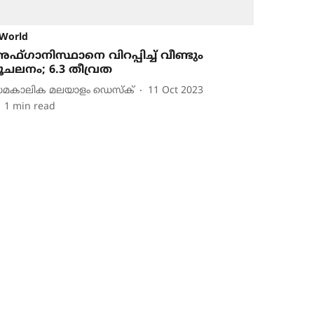
World
ഫ്‌​ഗാനിസ്ഥാനെ വിറപ്പിച്ച് വീണ്ടും
ൂചലനം; 6.3 തീവ്രത
മകാലിക മലയാളം ഡെസ്ക്
11 Oct 2023
1
min read