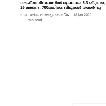
അഫ്ഗാനിസ്ഥാനിൽ ഭൂചലനം: 5.3 തീവ്രത,
26 മരണം, 700ലധികം വീടുകൾ തകർന്നു
സമകാലിക മലയാളം ഡെസ്ക്
18 Jan 2022
1
min read