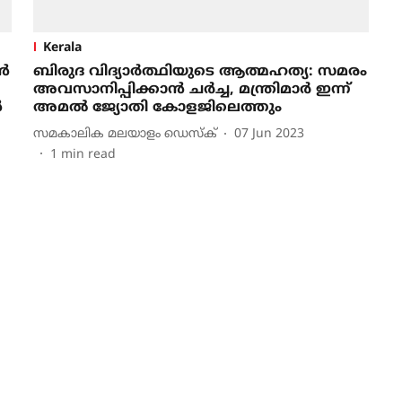
Kerala
്‍
ബിരുദ വിദ്യാർത്ഥിയുടെ ആത്മഹത്യ: സമരം
അവസാനിപ്പിക്കാൻ ചർച്ച, മന്ത്രിമാർ ഇന്ന്
‍
അമൽ ജ്യോതി കോളജിലെത്തും
സമകാലിക മലയാളം ഡെസ്ക്
07 Jun 2023
1
min read