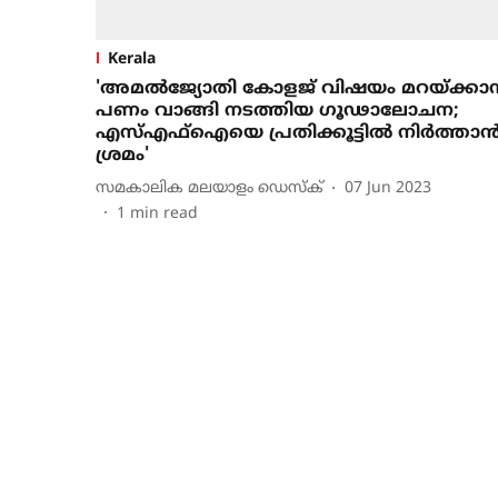
Kerala
'അമല്‍ജ്യോതി കോളജ് വിഷയം മറയ്ക്കാന
പണം വാങ്ങി നടത്തിയ ഗൂഢാലോചന;
എസ്എഫ്‌ഐയെ പ്രതിക്കൂട്ടില്‍ നിര്‍ത്താന്
ശ്രമം'
സമകാലിക മലയാളം ഡെസ്ക്
07 Jun 2023
1
min read