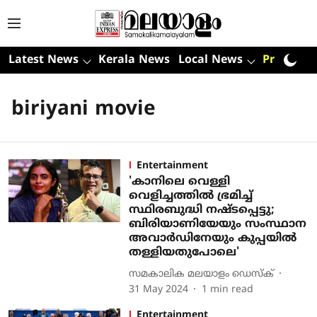
Latest News
Kerala News
Local News
Premium
biriyani movie
Entertainment
'കാനിലെ വെള്ളി
വെളിച്ചത്തിൽ ഭ്രമിച്ച്
സ്ഥിരബുദ്ധി നഷ്ടപ്പെട്ടു;
ബിരിയാണിയേയും സംസ്ഥാന
അവാർഡിനേയും കുപ്പയിൽ
തള്ളിയതുപോലെ'
സമകാലിക മലയാളം ഡെസ്ക്
31 May 2024
1
min read
Entertainment