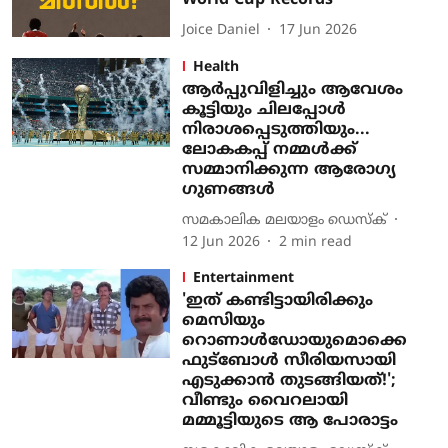
World Cup Records
Joice Daniel
17 Jun 2026
Health
ആർപ്പുവിളിച്ചും ആവേശം
കൂട്ടിയും ചിലപ്പോൾ
നിരാശപ്പെടുത്തിയും...
ലോകകപ്പ് നമ്മൾക്ക്
സമ്മാനിക്കുന്ന ആരോഗ്യ​
ഗുണങ്ങൾ
സമകാലിക മലയാളം ഡെസ്ക്
12 Jun 2026
2
min read
Entertainment
'ഇത് കണ്ടിട്ടായിരിക്കും
മെസിയും
റൊണാൾഡോയുമൊക്കെ
ഫുട്ബോൾ സീരിയസായി
എടുക്കാൻ തുടങ്ങിയത്!';
വീണ്ടും വൈറലായി
മമ്മൂട്ടിയുടെ ആ പോരാട്ടം