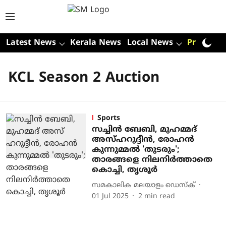
Latest News
Kerala News
Local News
Premium
KCL Season 2 Auction
Sports
സച്ചിൻ ബേബി, മുഹമ്മദ്
അസ്​ഹറുദ്ദീൻ, രോഹ​ൻ
കുന്നുമ്മൽ 'തുടരും';
താരങ്ങളെ നിലനിർത്താതെ
കൊച്ചി, തൃശൂർ
സമകാലിക മലയാളം ഡെസ്ക്
01 Jul 2025
2
min read