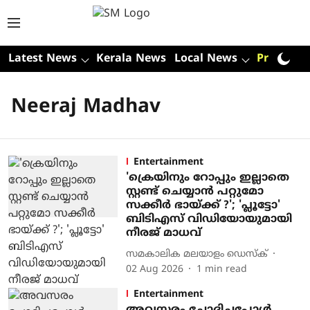
Latest News
Kerala News
Local News
Premium
Neeraj Madhav
Entertainment
'ക്രെയിനും റോപ്പും ഇല്ലാതെ
സ്റ്റണ്ട് ചെയ്യാൻ പറ്റുമോ
സക്കീർ ഭായ്ക്ക് ?'; 'പ്ലൂട്ടോ'
ബിടിഎസ് വിഡിയോയുമായി
നീരജ് മാധവ്
സമകാലിക മലയാളം ഡെസ്ക്
02 Aug 2026
1
min read
Entertainment