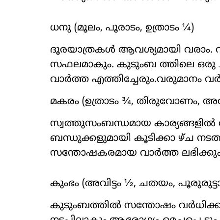
ധനു (മൂലം, പൂരാടം, ഉത്രാടം ¼)
ദൂരയാത്രകൾ ആവശ്യമായി വരാം. വ
സഫലമാകും. കുടുംബ ത്തിലെ ഒരു ചട
വാർത്ത എത്തിച്ചേരും.വരുമാനം വർധ
മകരം (ഉത്രാടം ¾, തിരുവോണം, അവി
സ്വത്തുസംബന്ധമായ കാര്യങ്ങളിൽ
ബന്ധുക്കളുമായി കൂടിക്കാ ഴ്ച നടത
സന്തോഷകരമായ വാർത്ത ലഭിക്കും
കുംഭം (അവിട്ടം ½, ചതയം, പൂരുരുട്ട
കുടുംബത്തിൽ സന്തോഷം വർധിക്കും