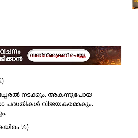
¼)
ച്ചേരൽ നടക്കും. അകന്നുപോയ
ത്രാ പദ്ധതികൾ വിജയകരമാകും.
ും.
കയിരം ½)