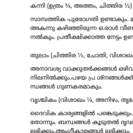
കന്നി (ഉത്രം ¾, അത്തം, ചിത്തിര ½)
സാമ്പത്തിക പുരോഗതി ഉണ്ടാകും. മം
അകന്നു കഴിഞ്ഞിരുന്ന ഒ.രാൾ വീണ്
നൽകും. പ്രതീക്ഷിക്കാത്ത നേട്ടം ഉണ
തുലാം (ചിത്തിര ½, ചോതി, വിശാഖ
അനാവശ്യ വാക്കുതർക്കങ്ങൾ ഒഴിവ
നിലനിൽക്കും.പഴയ പ്ര ശ്നങ്ങൾക്ക
ന്ധങ്ങൾ ഗുണകരമാകും.
വൃശ്ചികം (വിശാഖം ¼, അനിഴം, തൃക്ക
ദൈവിക കാര്യങ്ങളിൽ പങ്കെടുക്കും
തോന്നും. ബന്ധങ്ങൾ കൂടുതൽ ദൃഢ
ലഭിക്കും.അംഗീകാരങ്ങൾ ലഭിക്കും.