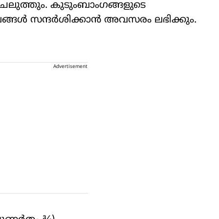
െലുത്തും. കുടുംബാംഗങ്ങളുടെ
ങ്ങൾ സന്ദർശിക്കാൻ അവസരം ലഭിക്കും.
Advertisement