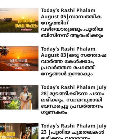
Today's Rashi Phalam
August 05|സാമ്പത്തിക
നേട്ടത്തിന്
വഴിയൊരുങ്ങും,പുതിയ
ബിസിനസ് ആരംഭിക്കും
Today's Rashi Phalam
August 03|ഒരു സന്തോഷ
വാർത്ത കേൾക്കാം,
പ്രവർത്തന രംഗത്ത്
നേട്ടങ്ങൾ ഉണ്ടാകും
Today's Rashi Phalam July
28|മുടങ്ങിക്കിടന്ന പണം
ലഭിക്കും, സ്ഥലവുമായി
ബന്ധപ്പെട്ട പ്രവർത്തനം ​
ഗുണകരം
Today's Rashi Phalam July
23 |പുതിയ ചുമതലകൾ
ലഭിക്കും,വരുമാനം