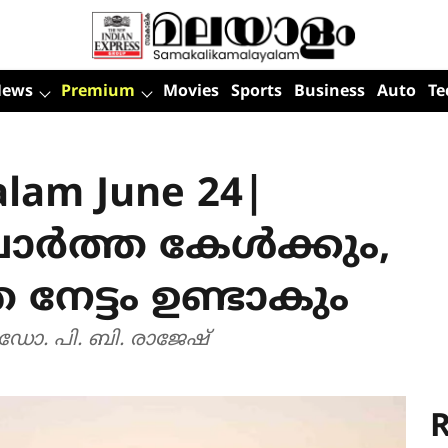
News
Premium
Movies
Sports
Business
Auto
Te
alam June 24|
ർത്ത കേൾക്കും,
ത നേട്ടം ഉണ്ടാകും
 ഡോ. പി. ബി. രാജേഷ്
R