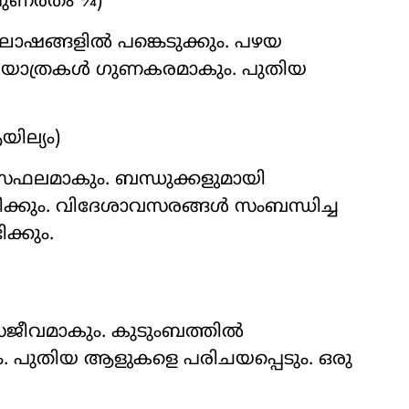
 പുണർതം ¾)
ോഷങ്ങളിൽ പങ്കെടുക്കും. പഴയ
ും. യാത്രകൾ ഗുണകരമാകും. പുതിയ
ില്യം)
ൾസഫലമാകും. ബന്ധുക്കളുമായി
കും. വിദേശാവസരങ്ങൾ സംബന്ധിച്ച
ക്കും.
ും സജീവമാകും. കുടുംബത്തിൽ
. പുതിയ ആളുകളെ പരിചയപ്പെടും. ഒരു