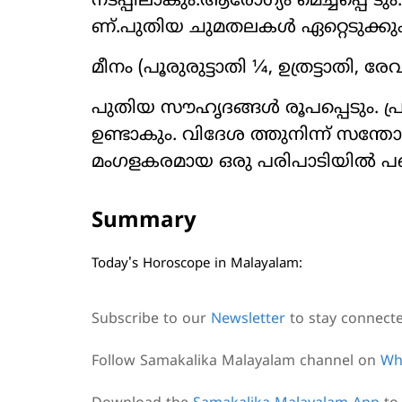
നടപ്പിലാകും.ആരോഗ്യം മെച്ചപ്പെ ടും
ണ്.പുതിയ ചുമതലകൾ ഏറ്റെടുക്കും
മീനം (പൂരുരുട്ടാതി ¼, ഉത്രട്ടാതി, രേ
പുതിയ സൗഹൃദങ്ങൾ രൂപപ്പെടും. പ
ഉണ്ടാകും. വിദേശ ത്തുനിന്ന് സന്
മംഗളകരമായ ഒരു പരിപാടിയിൽ പങ്ക
Summary
Today's Horoscope in Malayalam:
Subscribe to our
Newsletter
to stay connect
Follow Samakalika Malayalam channel on
Wh