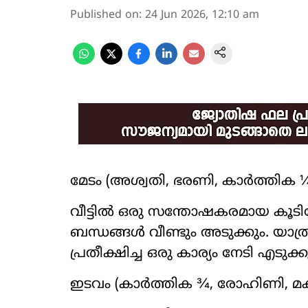
Published on
:
24 Jun 2026, 12:10 am
മേടം (അശ്വതി, ഭരണി, കാർത്തിക 
വീട്ടിൽ ഒരു സന്തോഷകരമായ കൂടി
ബന്ധങ്ങൾ വീണ്ടും അടുക്കും. യാ
പ്രതീക്ഷിച്ച ഒരു കാര്യം നേടി എടുക്ക
ഇടവം (കാർത്തിക ¾, രോഹിണി, മ