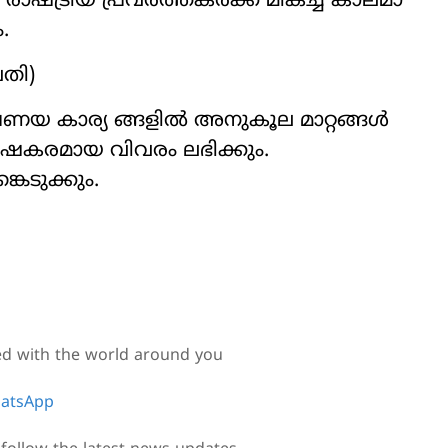
. രാഷ്ട്രീയ പ്രവർത്തകർക്ക് മികച്ച കാലമാ
.
വതി)
്രണയ കാര്യ ങ്ങളിൽ അനുകൂല മാറ്റങ്ങൾ
തോഷകരമായ വിവരം ലഭിക്കും.
െടുക്കും.
ed with the world around you
atsApp