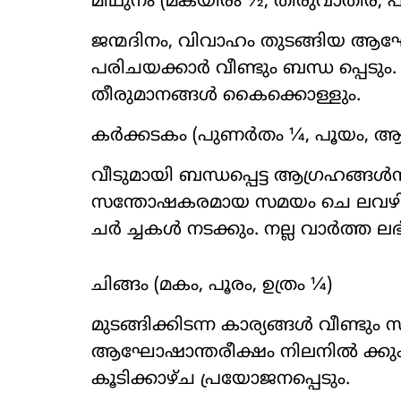
മിഥുനം (മകയിരം ½, തിരുവാതിര,
ജന്മദിനം, വിവാഹം തുടങ്ങിയ ആഘ
പരിചയക്കാർ വീണ്ടും ബന്ധ പ്പെട
തീരുമാനങ്ങൾ കൈക്കൊള്ളും.
കർക്കടകം (പുണർതം ¼, പൂയം, ആയ
വീടുമായി ബന്ധപ്പെട്ട ആഗ്രഹങ്ങ
സന്തോഷകരമായ സമയം ചെ ലവഴിക്
ചർ ച്ചകൾ നടക്കും. നല്ല വാർത്ത ലഭി
ചിങ്ങം (മകം, പൂരം, ഉത്രം ¼)
മുടങ്ങിക്കിടന്ന കാര്യങ്ങൾ വീണ്ട
ആഘോഷാന്തരീക്ഷം നിലനിൽ ക്കും
കൂടിക്കാഴ്ച പ്രയോജനപ്പെടും.