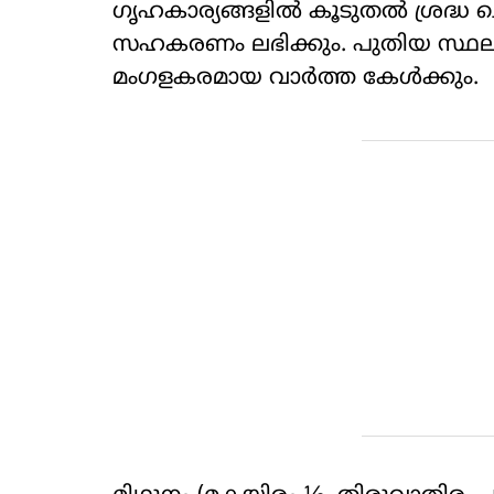
ഗൃഹകാര്യങ്ങളിൽ കൂടുതൽ ശ്രദ്ധ ച
സഹകരണം ലഭിക്കും. പുതിയ സ്ഥല
മംഗളകരമായ വാർത്ത കേൾക്കും.