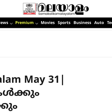
News
Premium
Movies
Sports
Business
Auto
Te
halam May 31|
ൾക്കും
കും