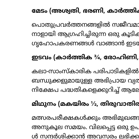
മേടം (അശ്വതി, ഭരണി, കാർത്തി
പൊതുപ്രവർത്തനങ്ങളിൽ സജീവമാ
നാളായി ആഗ്രഹിച്ചിരുന്ന ഒരു കൂടി
ഗൃഹോപകരണങ്ങൾ വാങ്ങാൻ ഇടയ
ഇടവം (കാർത്തിക ¾, രോഹിണി,
കലാ-സാംസ്കാരിക പരിപാടികളിൽ പ
ബന്ധുക്കളുമായുള്ള അഭിപ്രായ വ്യ
നിക്ഷേപ പദ്ധതികളെക്കുറിച്ച് ആല
മിഥുനം (മകയിരം ½, തിരുവാതി
മത്സരപരീക്ഷകൾക്കും അഭിമുഖങ്ങൾക
അനുകൂല സമയം. വിലപ്പെട്ട ഒരു 
ൾ സന്ദർശിക്കാൻ അവസരം ലഭിക്കു