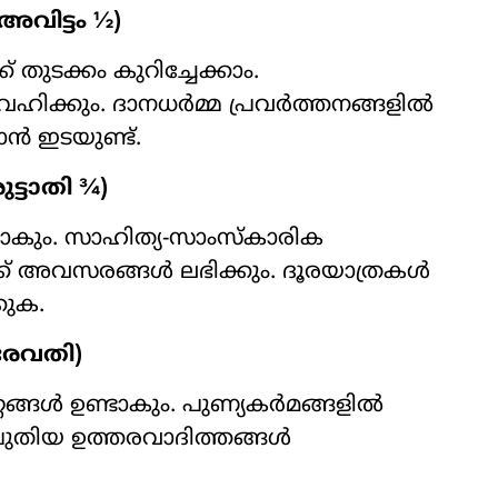
വിട്ടം ½)
ുടക്കം കുറിച്ചേക്കാം.
വഹിക്കും. ദാനധർമ്മ പ്രവർത്തനങ്ങളിൽ
ാൻ ഇടയുണ്ട്.
ട്ടാതി ¾)
്ടാകും. സാഹിത്യ-സാംസ്കാരിക
്ക് അവസരങ്ങൾ ലഭിക്കും. ദൂരയാത്രകൾ
കുക.
, രേവതി)
റങ്ങൾ ഉണ്ടാകും. പുണ്യകർമങ്ങളിൽ
പുതിയ ഉത്തരവാദിത്തങ്ങൾ