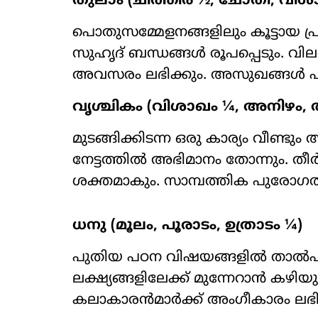
തുലാം (ചിത്തിര ½, ചോതി, വിശ
പൊതുസമ്മേളനങ്ങളിലും കൂട്ടായ പ്ര
സുഹൃദ് ബന്ധങ്ങൾ രൂപപ്പെടും. വിലപ
അവസരം ലഭിക്കും. അസുഖങ്ങൾ പി
വൃശ്ചികം (വിശാഖം ¼, അനിഴം, തൃ
മുടങ്ങിക്കിടന്ന ഒരു കാര്യം വീണ്ട
നേട്ടത്തിൽ അഭിമാനം തോന്നും. 
ശക്തമാകും. സാമ്പത്തിക പുരോഗതി
ധനു (മൂലം, പൂരാടം, ഉത്രാടം ¼)
പുതിയ പഠന വിഷയങ്ങളിൽ താൽപര്
ലക്ഷ്യങ്ങളിലേക്ക് മുന്നേറാൻ കഴ
കലാകാരൻമാർക്ക് അംഗീകാരം ലഭിക