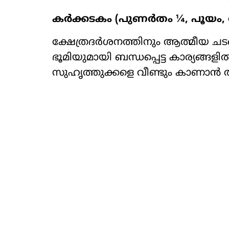
കർക്കടകം (പുണർതം ¼, പൂയം, 
ക്ഷേത്രദർശനത്തിനും ആത്മീയ ചട
ഭൂമിയുമായി ബന്ധപ്പെട്ട കാര്യങ്ങ
സുഹൃത്തുക്കളെ വീണ്ടും കാണാൻ 