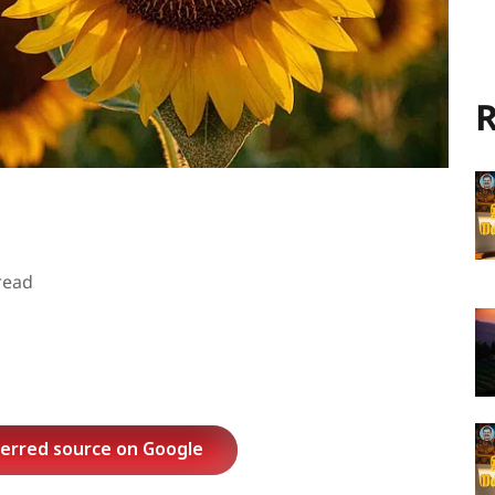
R
read
ferred source on Google