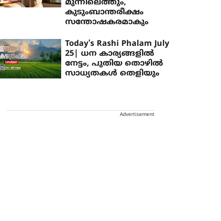
മുന്നിലെത്തും,
കുടുംബാന്തരീക്ഷം
സന്തോഷകരമാകും
Today's Rashi Phalam July
25| ധന കാര്യങ്ങളിൽ
നേട്ടം, പുതിയ തൊഴിൽ
സാധ്യതകൾ തെളിയും
Advertisement