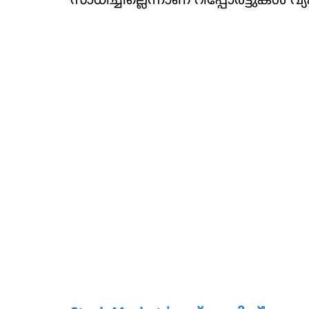
സാധിച്ചില്ലെന്നാണ് റിപ്പോര്‍ട്ടുകള്‍ വ