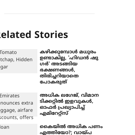
elated Stories
കഴിക്കുമ്പോൾ മധുരം
ഉണ്ടാകില്ല, 'ഹിഡൻ ഷു​
ഗർ' അടങ്ങിയ
ഭക്ഷണങ്ങൾ,
തിരിച്ചറിയാതെ
പോകരുത്
അധിക ലഗേജ്, വിമാന
ടിക്കറ്റില്‍ ഇളവുകള്‍,
ഓഫര്‍ പ്രഖ്യാപിച്ച്
എമിറേറ്റ്സ്
കൈയില്‍ അധിക പണം
എത്തിയോ?; വായ്പ