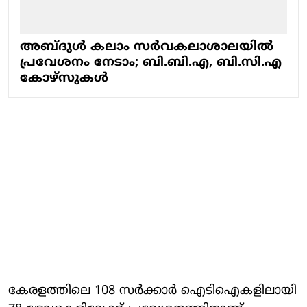
അബ്ദുൾ കലാം സർവകലാശാലയിൽ
പ്രവേശനം നേടാം; ബി.ബി.എ, ബി.സി.എ
കോഴ്സുകൾ
കേരളത്തിലെ 108 സർക്കാർ ഐടിഐകളിലായി