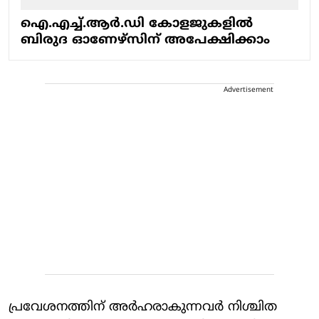
ഐ.എച്ച്.ആർ.ഡി കോളജുകളിൽ
ബിരുദ ഓണേഴ്സിന് അപേക്ഷിക്കാം
Advertisement
പ്രവേശനത്തിന് അർഹരാകുന്നവർ നിശ്ചിത