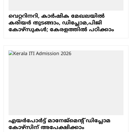
വെറ്ററിനറി, കാർഷിക മേഖലയിൽ
കരിയർ തുടങ്ങാം, ഡിപ്ലോമ,പിജി
കോഴ്സുകൾ; കേരളത്തിൽ പഠിക്കാം
എയർപോർട്ട് മാനേജ്‌മെന്റ് ഡിപ്ലോമ
കോഴ്സിന് അപേക്ഷിക്കാം