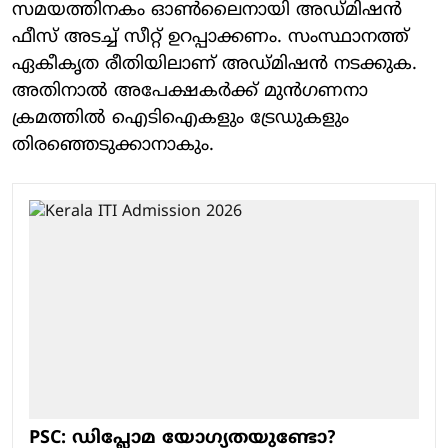
സമയത്തിനകം ഓൺലൈനായി അഡ്മിഷൻ
ഫീസ് അടച്ച് സീറ്റ് ഉറപ്പാക്കണം. സംസ്ഥാനത്ത്
ഏകീകൃത രീതിയിലാണ് അഡ്മിഷൻ നടക്കുക.
അതിനാൽ അപേക്ഷകർക്ക് മുൻഗണനാ
ക്രമത്തിൽ ഐടിഐകളും ട്രേഡുകളും
തിരഞ്ഞെടുക്കാനാകും.
PSC: ഡിപ്ലോമ യോഗ്യതയുണ്ടോ?