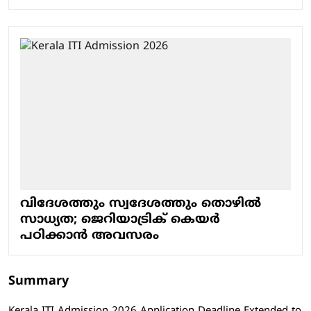
വിദേശത്തും സ്വദേശത്തും തൊഴിൽ
സാധ്യത; ജെറിയാട്രിക് കെയർ
പഠിക്കാൻ അവസരം
Summary