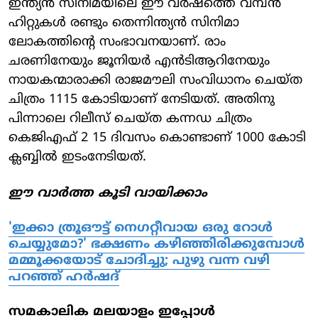
ഇന്ത്യൻ സിനിമയിലെ ഈ വർഷത്തെ വമ്പൻ
ഹിറ്റുകൾ രണ്ടും തെന്നിന്ത്യൻ സിനിമാ
ലോകത്തിന്റെ സംഭാവനയാണ്. രാം
ചരണിനേയും ജൂനിയർ എൻടിആറിനേയും
നായകന്മാരാക്കി രാജമൗലി സംവിധാനം ചെയ്ത
ചിത്രം 1115 കോടിയാണ് നേടിയത്. അതിനു
പിന്നാലെ റിലീസ് ചെയ്ത കന്നഡ ചിത്രം
കെജിഎഫ് 2 15 ദിവസം കൊണ്ടാണ് 1000 കോടി
ക്ലബ്ബിൽ ഇടംനേടിയത്.
ഈ വാർത്ത കൂടി വായിക്കാം
'ഇക്കാ ത്രൂഔട്ട് നെഗറ്റീവായ ഒരു റോള്‍
ചെയ്യുമോ?' ഭക്ഷണം കഴിഞ്ഞിരിക്കുമ്പോൾ
മമ്മൂക്കയോട് ചോദിച്ചു; പുഴു വന്ന വഴി
പറഞ്ഞ് ഹർഷദ്
സമകാലിക മലയാളം ഇപ്പോൾ