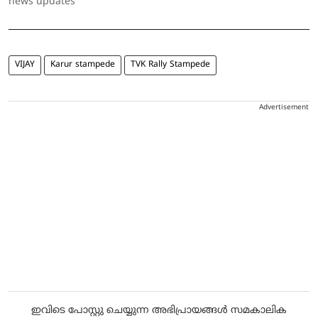
news updates
VIJAY
Karur stampede
TVK Rally Stampede
Advertisement
ഇവിടെ പോസ്റ്റു ചെയ്യുന്ന അഭിപ്രായങ്ങൾ സമകാലിക