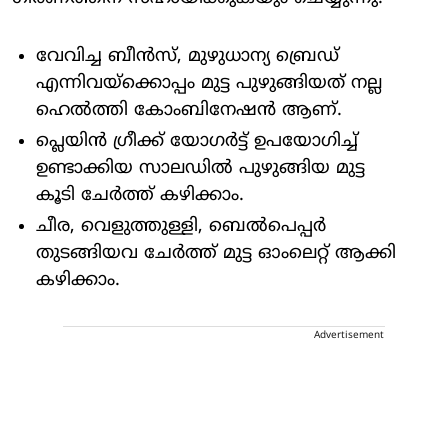
വേവിച്ച ബീൻസ്, മുഴുധാന്യ ബ്രെഡ്
എന്നിവയ്ക്കൊപ്പം മുട്ട പുഴുങ്ങിയത് നല്ല
ഹെൽത്തി കോംബിനേഷൻ ആണ്.
പ്ലെയിൻ ​ഗ്രീക്ക് യോ​ഗർട്ട് ഉപയോ​ഗിച്ച്
ഉണ്ടാക്കിയ സാലഡിൽ പുഴുങ്ങിയ മുട്ട
കൂടി ചേർത്ത് കഴിക്കാം.
ചീര, വെളുത്തുള്ളി, ബെൽപെപ്പർ
തുടങ്ങിയവ ചേർത്ത് മുട്ട ഓംലെറ്റ് ആക്കി
കഴിക്കാം.
Advertisement