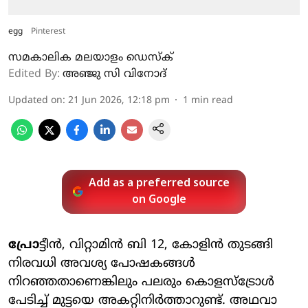
egg
Pinterest
സമകാലിക മലയാളം ഡെസ്ക്
Edited By:
അഞ്ജു സി വിനോദ്‌
Updated on
:
21 Jun 2026, 12:18 pm
1
min read
Add as a preferred source
on Google
പ്രോ
ട്ടീൻ, വിറ്റാമിൻ ബി 12, കോളിൻ തുടങ്ങി
നിരവധി അവശ്യ പോഷകങ്ങൾ
നിറഞ്ഞതാണെങ്കിലും പലരും കൊളസ്ട്രോൾ
പേടിച്ച് മുട്ടയെ അകറ്റിനിർത്താറുണ്ട്. അഥവാ