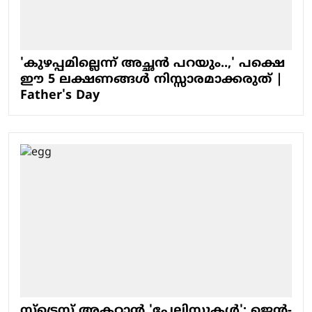
'കുഴപ്പമില്ലെന്ന് അച്ഛൻ പറയും..,' പക്ഷെ
ഈ 5 ലക്ഷണങ്ങൾ നിസ്സാരമാക്കരുത് |
Father's Day
സ്ട്രെസ് അകറ്റാൻ 'പ്ലേലിസ്റ്റുകൾ'; ജെൻ-