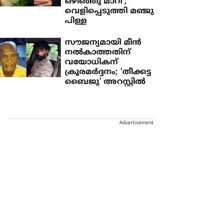
ഒഴിഞ്ഞു മാറി';
വെളിപ്പെടുത്തി മഞ്ജു
പിള്ള
സൗജന്യമായി മീന്‍
നല്‍കാത്തതിന്
വയോധികന്
ക്രൂരമര്‍ദ്ദനം; 'തീക്കട്ട
ബൈജു' അറസ്റ്റില്‍
Advertisement