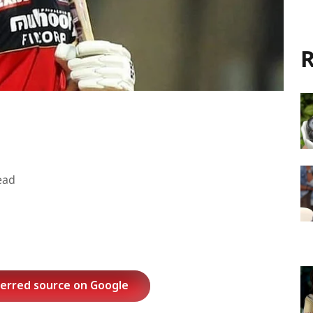
R
ead
ferred source on Google