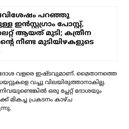
ബവിശേഷം പറഞ്ഞു
്ള ഇൻസ്റ്റ​ഗ്രാം പോസ്റ്റ്,
റ് ആയത് മുടി; കത്രീന
റെ നീണ്ട മുടിയിഴകളുടെ
ം
ട് ദോശ വളരെ ഇഷ്ടവുമാണ്. മൈതാനത്തെ
റ്റുകളെ വച്ചു വിലയിരുത്താനാകില്ല.
ിവയുണ്ടെങ്കിൽ ഒരു പ്ലേറ്റ് ദോശയും
ക്ക് മികച്ച പ്രകടനം കാഴ്ച
്നു.