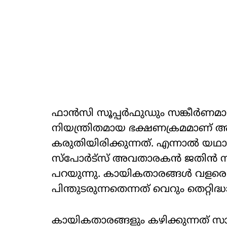
ഫാൻസി സൂപ്പർഫുഡും സങ്കീർണമാ
നിയന്ത്രിതമായ ഭക്ഷണക്രമമാണ് അത
കരുതിയിരിക്കുന്നത്. എന്നാൽ യഥാ
സ്പോർട്സ് അവതാരകൻ ജതിൻ സപ്ര
പറയുന്നു. കായികതാരങ്ങൾ വളര
പിന്തുടരുന്നതെന്നത് വെറും തെറ്റി
കായികതാരങ്ങളും കഴിക്കുന്നത്