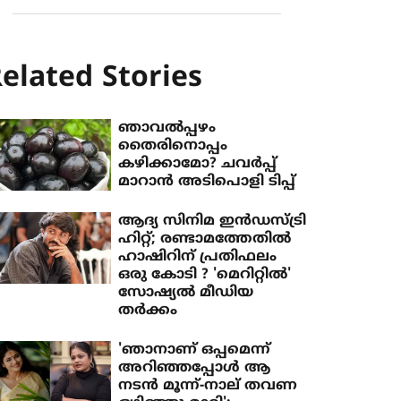
elated Stories
ഞാവൽപ്പഴം
തൈരിനൊപ്പം
കഴിക്കാമോ? ചവർപ്പ്
മാറാൻ അടിപൊളി ടിപ്പ്
ആദ്യ സിനിമ ഇന്‍ഡസ്ട്രി
ഹിറ്റ്; രണ്ടാമത്തേതില്‍
ഹാഷിറിന് പ്രതിഫലം
ഒരു കോടി ? 'മെറിറ്റില്‍'
സോഷ്യല്‍ മീഡിയ
തര്‍ക്കം
'ഞാനാണ് ഒപ്പമെന്ന്
അറിഞ്ഞപ്പോള്‍ ആ
നടന്‍ മൂന്ന്-നാല് തവണ