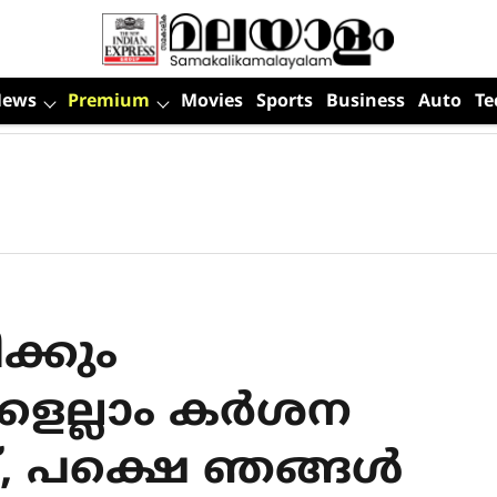
News
Premium
Movies
Sports
Business
Auto
Te
ക്കും
െല്ലാം കർശന
്, പക്ഷെ ഞങ്ങൾ