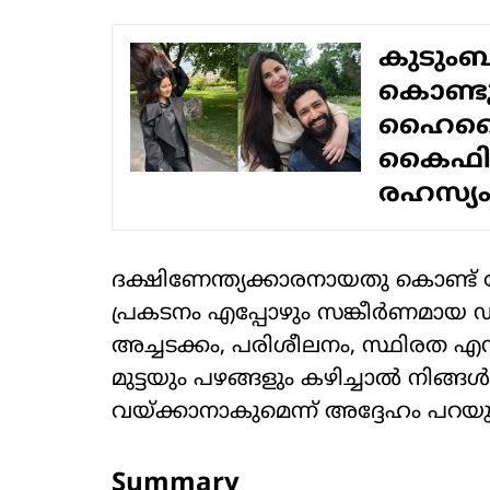
കുടും
കൊണ്ടുള
ഹൈലൈറ്
കൈഫിന്
രഹസ്യ
ദക്ഷിണേന്ത്യക്കാരനായതു കൊണ്
പ്രകടനം എപ്പോഴും സങ്കീർണമായ ഡയ
അച്ചടക്കം, പരിശീലനം, സ്ഥിരത എന്ന
മുട്ടയും പഴങ്ങളും കഴിച്ചാൽ നിങ്ങൾ
വയ്ക്കാനാകുമെന്ന് അദ്ദേഹം പറയുന
Summary