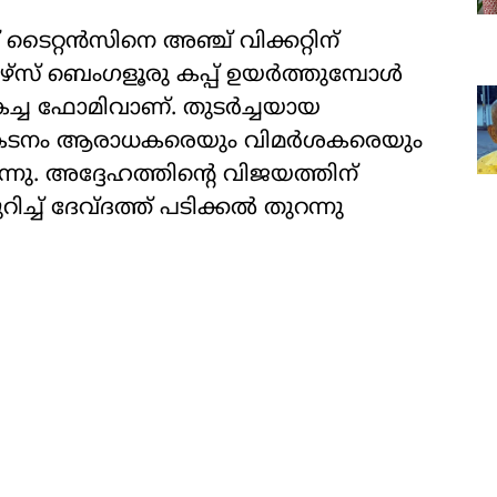
ത് ടൈറ്റൻസിനെ അഞ്ച് വിക്കറ്റിന്
സ് ബെം​ഗളൂരു കപ്പ് ഉയർത്തുമ്പോൾ
ികച്ച ഫോമിവാണ്. തുടർച്ചയായ
 പ്രകടനം ആരാധകരെയും വിമർശകരെയും
്നു. അദ്ദേഹത്തിന്റെ വിജയത്തിന്
്ച് ദേവ്ദത്ത് പടിക്കൽ തുറന്നു