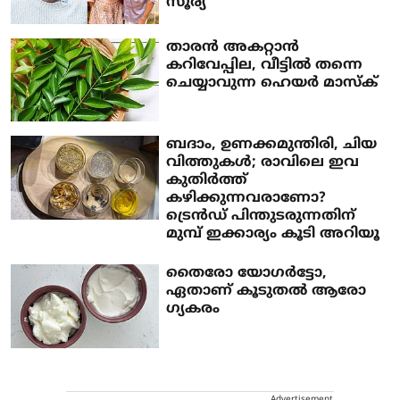
സൂര്യ
താരൻ അകറ്റാൻ
കറിവേപ്പില, വീട്ടിൽ തന്നെ
ചെയ്യാവുന്ന ഹെയർ മാസ്ക്
ബദാം, ഉണക്കമുന്തിരി, ചിയ
വിത്തുകൾ; രാവിലെ ഇവ
കുതിർത്ത്
കഴിക്കുന്നവരാണോ?
ട്രെൻഡ് പിന്തുടരുന്നതിന്
മുമ്പ് ഇക്കാര്യം കൂടി അറിയൂ
തൈരോ യോ​ഗർട്ടോ,
ഏതാണ് കൂടുതൽ ആരോ​
ഗ്യകരം
Advertisement