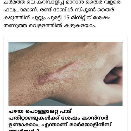
ചർമത്തിലെ കറിവാളിപ്പ് മാറാൻ തൈര് വളരെ
ഫലപ്രദമാണ്. രണ്ട് ടേബിൾ സ്പൂൺ തൈര്
കഴുത്തിന് ചുറ്റും പുരട്ടി 15 മിനിറ്റിന് ശേഷം
തണുത്ത വെള്ളത്തിൽ കഴുകളയാം.
പഴയ പൊള്ളലേറ്റ പാട്
പതിറ്റാണ്ടുകൾക്ക് ശേഷം കാൻസർ
ഉണ്ടാക്കാം, എന്താണ് മാർജോളിൻസ്