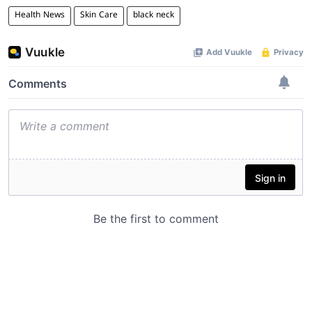
Health News
Skin Care
black neck