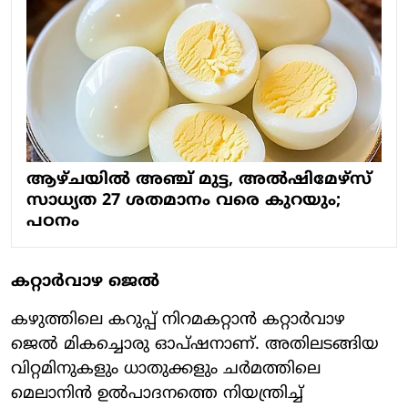
ആഴ്ചയിൽ അഞ്ച് മുട്ട, അൽഷിമേഴ്സ്
സാധ്യത 27 ശതമാനം വരെ കുറയും;
പഠനം
കറ്റാർവാഴ ജെൽ
കഴുത്തിലെ കറുപ്പ് നിറമകറ്റാൻ കറ്റാർവാഴ
ജെൽ മികച്ചൊരു ഓപ്ഷനാണ്. അതിലടങ്ങിയ
വിറ്റമിനുകളും ധാതുക്കളും ചർമത്തിലെ
മെലാനിൻ ഉൽപാദനത്തെ നിയന്ത്രിച്ച്