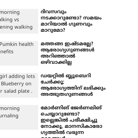
ദിവസവും
നടക്കാറുണ്ടോ? സമയം
മാറിയാൽ ഗുണവും
മാറുമോ?
മത്തങ്ങ ഇഷ്ടമല്ലേ?
ആരോ​ഗ്യ​ഗുണങ്ങൾ
അറിഞ്ഞാൽ
ഒഴിവാക്കില്ല
ഡയറ്റിൽ ബ്ലൂബെറി
ചേർക്കൂ;
ആരോഗ്യത്തിന് ലഭിക്കും
അത്ഭുതഗുണങ്ങൾ
മോർണിങ് ജേർണലിങ്
ചെയ്യാറുണ്ടോ?
ഇല്ലെങ്കിൽ പരീക്ഷിച്ചൂ
നോക്കൂ, മാനസികാരോ​
ഗ്യത്തിൽ വരുന്ന