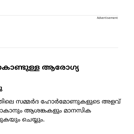
Advertisement
 കൊണ്ടുള്ള ആരോഗ്യ
ു
രത്തിലെ സമ്മർദ ഹോർമോണുകളുടെ അളവ്
്തമാകാനും ആശങ്കകളും മാനസിക
വുകയും ചെയ്യും.