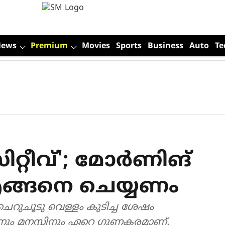
News
Premium
Movies
Sports
Business
Auto
Te
്റീവ്'; മോർണിങ്
ങ്ങനെ ചെയ്യണം
 ചെറുചൂടു വെള്ളം കുടിച്ച ശേഷം
ിനും മനസ്സിനും ഏറെ ​ഗുണകരമാണ്.