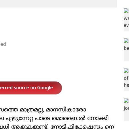
ead
ferred source on Google
സത്തെ മാത്രമല്ല, മാനസികാരോ​
വിലെ എഴുന്നേറ്റ പാടെ മൊബൈൽ നോക്കി
വധി ആളുകളുണ്ട്. നോട്ടിഫിക്കേഷനും നെ​