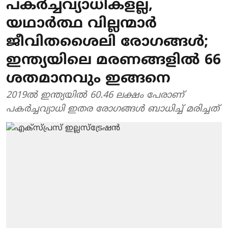
പകർച്ചവ്യാധികളല്ല,
യഥാർത്ഥ വില്ലന്മാർ
ജീവിതശൈലി രോഗങ്ങൾ;
ഇന്ത്യയിലെ മരണങ്ങളിൽ 66
ശതമാനവും ഇങ്ങനെ
2019ൽ ഇന്ത്യയിൽ 60.46 ലക്ഷം പേരാണ്
പകർച്ചവ്യാധി ഇതര രോഗങ്ങൾ ബാധിച്ച് മരിച്ചത്