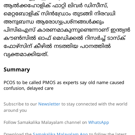
ആൽക്കഹോളിക് ഫാറ്റി ലിവർ ഡിസീസ്,
മെറ്റബോളിക് സിൻഡ്രോം തുടങ്ങി നിരവധി
അനുബന്ധ ആരോഗ്യപ്രശ്നങ്ങൾക്കും
പിസിഒഎസ് കാരണമാകുന്നുണ്ടെന്നാണ് ഇന്ത്യൻ
കൗൺസിൽ ഓഫ് മെഡിക്കൽ റിസർച്ച് ടാസ്ക്
ഫോഴ്സിന് കീഴിൽ നടത്തിയ പഠനത്തിൽ
വ്യക്തമാക്കിയത്.
Summary
PCOS to be called PMOS as experts say old name caused
confusion, delayed care
Subscribe to our
Newsletter
to stay connected with the world
around you
Follow Samakalika Malayalam channel on
WhatsApp
Download the
Samakalika Malayalam App
to follow the latest