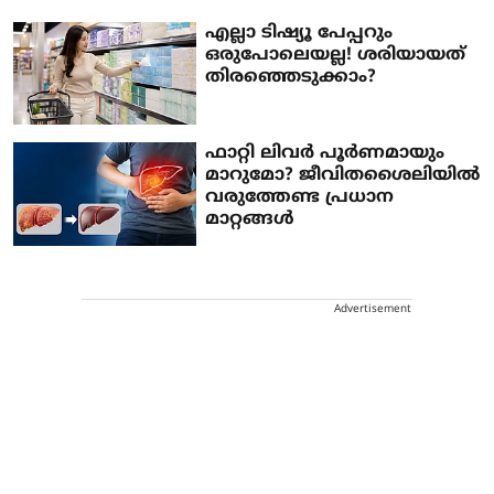
എല്ലാ ടിഷ്യൂ പേപ്പറും
ഒരുപോലെയല്ല! ശരിയായത്
തിരഞ്ഞെടുക്കാം?
ഫാറ്റി ലിവർ പൂർണമായും
മാറുമോ? ജീവിതശൈലിയിൽ
വരുത്തേണ്ട പ്രധാന
മാറ്റങ്ങൾ
Advertisement