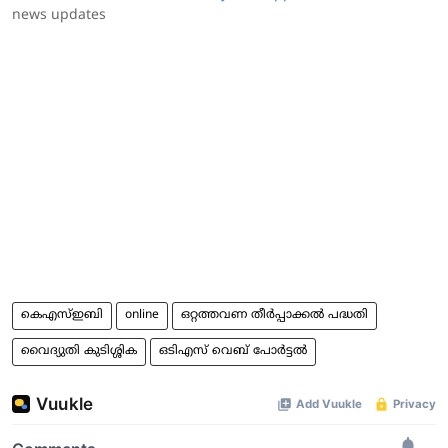
news updates
കെഎസ്ഇബി
online
ഒറ്റത്തവണ തീര്‍പ്പാക്കല്‍ പദ്ധതി
വൈദ്യുതി കുടിശ്ശിക
ഒടിഎസ് വെബ് പോര്‍ട്ടല്‍