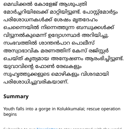
മെഡിക്കൽ കോളേജ് ആശുപത്രി
മോർച്ചറിയിലേക്ക് മാറ്റിയിട്ടുണ്ട്. പോസ്റ്റ്‌മോർട്ടം
പരിശോധനകൾക്ക് ശേഷം മൃതദേഹം
ചെന്നൈയിൽ നിന്നെത്തുന്ന ബന്ധുക്കൾക്ക്
വിട്ടുനൽകുമെന്ന് ഉദ്യോഗസ്ഥർ അറിയിച്ചു.
സംഭവത്തിൽ ശാന്തൻപാറ പൊലീസ്
അസ്വാഭാവിക മരണത്തിന് കേസ് രജിസ്റ്റർ
ചെയ്ത് കൃത്യമായ അന്വേഷണം ആരംഭിച്ചിട്ടുണ്ട്.
യുവാവിന്റെ ഫോൺ രേഖകളും
സുഹൃത്തുക്കളുടെ മൊഴികളും വിശദമായി
പരിശോധിച്ചുവരികയാണ്.
Summary
Youth falls into a gorge in Kolukkumalai; rescue operation
begins