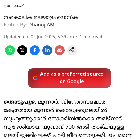
ദ്രാവിനേഷ്
സമകാലിക മലയാളം ഡെസ്ക്
Edited By:
Dhanoj AM
Updated on
:
02 Jun 2026, 5:39 am
1
min read
Add as a preferred source
on Google
തൊടുപുഴ:
മൂന്നാർ: വിനോദസഞ്ചാര
കേന്ദ്രമായ മൂന്നാർ കൊളുക്കുമലയിൽ
സുഹൃത്തുക്കൾ നോക്കിനിൽക്കെ തമിഴ്നാട്
സ്വദേശിയായ യുവാവ് 700 അടി താഴ്ചയുള്ള
മലയിടുക്കിലേക്ക് ചാടി ജീവനൊടുക്കി. ചെന്നൈ