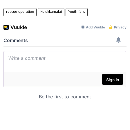
rescue operation
Kolukkumalai
Youth falls